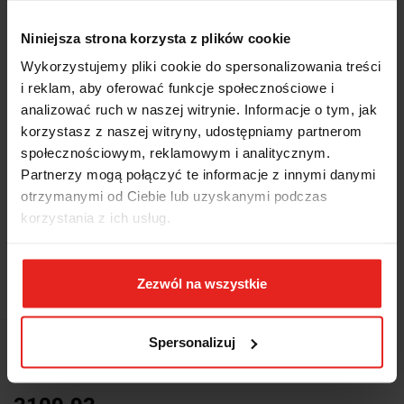
Niniejsza strona korzysta z plików cookie
Wykorzystujemy pliki cookie do spersonalizowania treści
i reklam, aby oferować funkcje społecznościowe i
analizować ruch w naszej witrynie. Informacje o tym, jak
korzystasz z naszej witryny, udostępniamy partnerom
społecznościowym, reklamowym i analitycznym.
Partnerzy mogą połączyć te informacje z innymi danymi
otrzymanymi od Ciebie lub uzyskanymi podczas
korzystania z ich usług.
Symbol:
932/S25
Zezwól na wszystkie
KOMPLET KLUCZY KĄTOWYCH DWUSTRONNYCH 932, 6-32MM,
25 SZTUK, W KARTONIE, MODEL 932/S25
Brak towaru
Spersonalizuj
3109.93