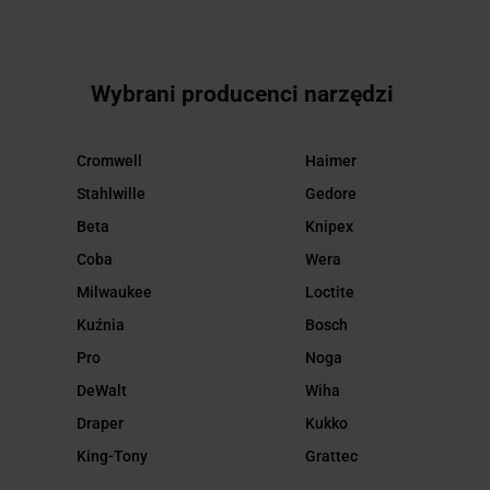
Wybrani producenci narzędzi
Cromwell
Haimer
Stahlwille
Gedore
Beta
Knipex
Coba
Wera
Milwaukee
Loctite
Kuźnia
Bosch
Pro
Noga
DeWalt
Wiha
Draper
Kukko
King-Tony
Grattec