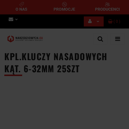
O NAS
PROMOCJE
PRODUCENCI
(
0
)
Zaloguj się
Zarejestruj się
Dodaj zgłoszenie
KPL.KLUCZY NASADOWYCH
KĄT. 6-32MM 25SZT