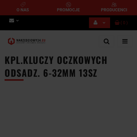
O NAS
PROMOCJE
PRODUCENCI
(
0
)
Zaloguj się
Zarejestruj się
Dodaj zgłoszenie
KPL.KLUCZY OCZKOWYCH
ODSADZ. 6-32MM 13SZ