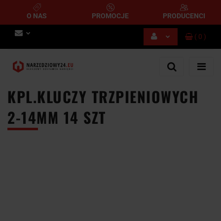
O NAS
PROMOCJE
PRODUCENCI
(
0
)
Zaloguj się
Zarejestruj się
Dodaj zgłoszenie
KPL.KLUCZY TRZPIENIOWYCH
2-14MM 14 SZT