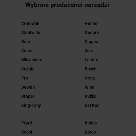
Wybrani producenci narzędzi
Cromwell
Haimer
Stahlwille
Gedore
Beta
Knipex
Coba
Wera
Milwaukee
Loctite
Kuźnia
Bosch
Pro
Noga
DeWalt
Wiha
Draper
Kukko
King-Tony
Grattec
Pferd
Bahco
Rocol
Dotco