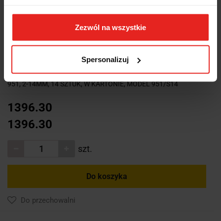
Zezwól na wszystkie
Symbol:
951/S14
Spersonalizuj
KOMPLET KLUCZY TRZPIENIOWYCH SZEŚCIOKĄTNYCH, TYPU T
951, 2-14MM, 14 SZTUK, W KARTONIE, MODEL 951/S14
1396.30
1396.30
szt.
Do koszyka
Do przechowalni