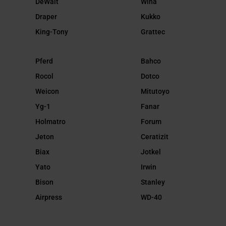
DeWalt
Wiha
Draper
Kukko
King-Tony
Grattec
Pferd
Bahco
Rocol
Dotco
Weicon
Mitutoyo
Yg-1
Fanar
Holmatro
Forum
Jeton
Ceratizit
Biax
Jotkel
Yato
Irwin
Bison
Stanley
Airpress
WD-40