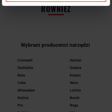
RÓWNIEŻ
Wybrani producenci narzędzi
Cromwell
Haimer
Stahlwille
Gedore
Beta
Knipex
Coba
Wera
Milwaukee
Loctite
Kuźnia
Bosch
Pro
Noga