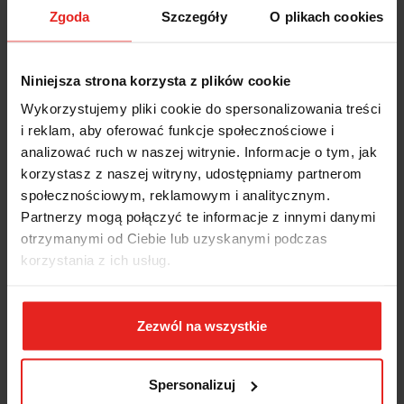
Zgoda
Szczegóły
O plikach cookies
OPIS
Niniejsza strona korzysta z plików cookie
INFORMACJE DOT.
Wykorzystujemy pliki cookie do spersonalizowania treści
i reklam, aby oferować funkcje społecznościowe i
BEZPIECZEŃSTWA
analizować ruch w naszej witrynie. Informacje o tym, jak
korzystasz z naszej witryny, udostępniamy partnerom
OPINIE I OCENY (0)
społecznościowym, reklamowym i analitycznym.
Partnerzy mogą połączyć te informacje z innymi danymi
otrzymanymi od Ciebie lub uzyskanymi podczas
- Dwie lampy, każda o długości 1m, połączone ze sobą - Łatwe do
korzystania z ich usług.
zamocowania pod szafką wiszącą za pomocą pary magnesów -
Przełącznik ON/OFF - Wbudowany przewód i transformator, 18 W -
1300lumenów
Zezwól na wszystkie
INNI KLIENCI KUPILI
Spersonalizuj