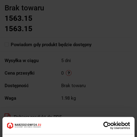
Brak towaru
1563.15
1563.15
Powiadom gdy produkt będzie dostępny
Wysyłka w ciągu
5 dni
Cena przesyłki
0
Dostępność
Brak towaru
Waga
1.98 kg
Pobierz produkt do PDF
EAN
8014230806556