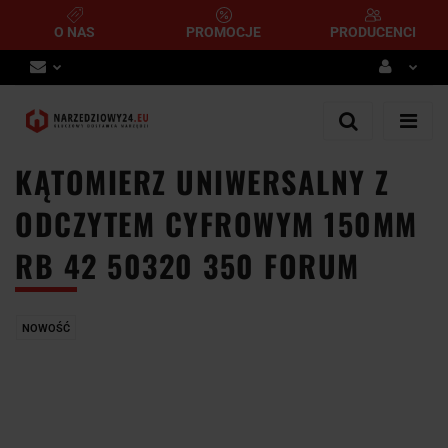
O NAS
PROMOCJE
PRODUCENCI
Zaloguj się
Zarejestruj się
KĄTOMIERZ UNIWERSALNY Z
Dodaj zgłoszenie
ODCZYTEM CYFROWYM 150MM
RB 42 50320 350 FORUM
NOWOŚĆ