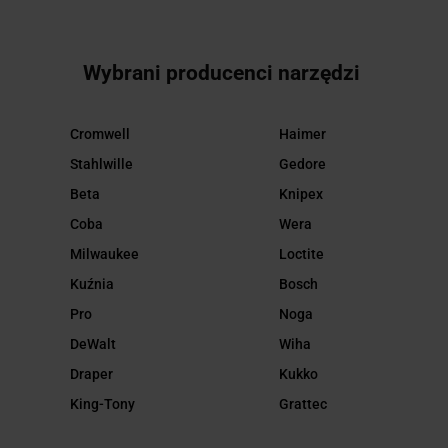
Wybrani producenci narzędzi
Cromwell
Haimer
Stahlwille
Gedore
Beta
Knipex
Coba
Wera
Milwaukee
Loctite
Kuźnia
Bosch
Pro
Noga
DeWalt
Wiha
Draper
Kukko
King-Tony
Grattec