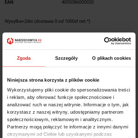
EAN
4055086000020
Wysyłka+2dni (dostawa 0 od 1000zł net.*)
OPIS
Zgoda
INFORMACJE DOT.
Szczegóły
O plikach cookies
BEZPIECZEŃSTWA
Niniejsza strona korzysta z plików cookie
OPINIE I OCENY (0)
Wykorzystujemy pliki cookie do spersonalizowania treści
i reklam, aby oferować funkcje społecznościowe i
analizować ruch w naszej witrynie. Informacje o tym, jak
korzystasz z naszej witryny, udostępniamy partnerom
Kątomierz uniwersalny z odczytem cyfrowym 150mm RB 42 50320
350 Forum:
społecznościowym, reklamowym i analitycznym.
Partnerzy mogą połączyć te informacje z innymi danymi
elektroniczny pomiar kąta z wyświetlaczem cyfrowym
otrzymanymi od Ciebie lub uzyskanymi podczas
wyświetlacz w systemie dziesiętnym 0,01 stopnia lub w