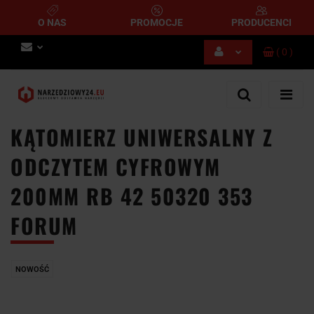
O NAS
PROMOCJE
PRODUCENCI
(
0
)
Zaloguj się
Zarejestruj się
Dodaj zgłoszenie
KĄTOMIERZ UNIWERSALNY Z
ODCZYTEM CYFROWYM
200MM RB 42 50320 353
FORUM
NOWOŚĆ