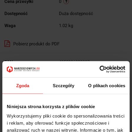
Cena przesyłki
0
Dostępność
Duża dostępność
Waga
1.02 kg
Pobierz produkt do PDF
EAN
4055086000037
Wysyłka+2dni (dostawa 0 od 1000zł net.*)
Zgoda
Szczegóły
O plikach cookies
OPIS
Niniejsza strona korzysta z plików cookie
INFORMACJE DOT.
Wykorzystujemy pliki cookie do spersonalizowania treści
i reklam, aby oferować funkcje społecznościowe i
analizować ruch w naszej witrynie. Informacje o tym, jak