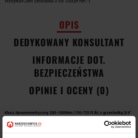
Wysyłka+2dni (dostawa 0 od 1000zł net.*)
OPIS
DEDYKOWANY KONSULTANT
INFORMACJE DOT.
BEZPIECZEŃSTWA
OPINIE I OCENY (0)
Klucz dynamometryczny 200-1000Nm (150-725 ft.lb) z grzechotką 3/4"
721NF/100 96502001 Stahlwille
Narzędzia dynamometryczne, przetworniki i urządzenia kontrolne