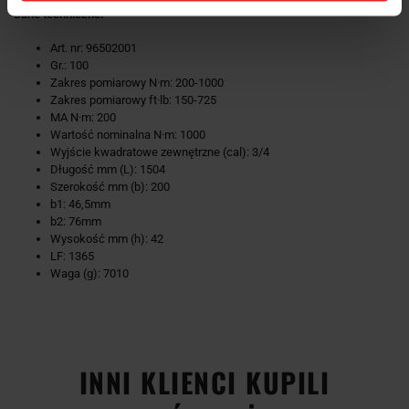
Dane techniczne:
Art. nr: 96502001
Gr.: 100
Zakres pomiarowy N·m: 200-1000
Zakres pomiarowy ft·lb: 150-725
MA N·m: 200
Wartość nominalna N·m: 1000
Wyjście kwadratowe zewnętrzne (cal): 3/4
Długość mm (L): 1504
Szerokość mm (b): 200
b1: 46,5mm
b2: 76mm
Wysokość mm (h): 42
LF: 1365
Waga (g): 7010
-9%
INNI KLIENCI KUPILI