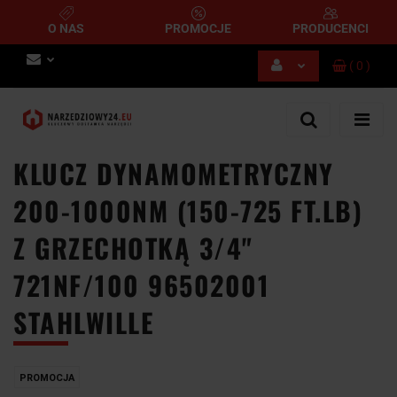
O NAS
PROMOCJE
PRODUCENCI
(
0
)
Zaloguj się
Zarejestruj się
Dodaj zgłoszenie
KLUCZ DYNAMOMETRYCZNY
200-1000NM (150-725 FT.LB)
Z GRZECHOTKĄ 3/4"
721NF/100 96502001
STAHLWILLE
PROMOCJA