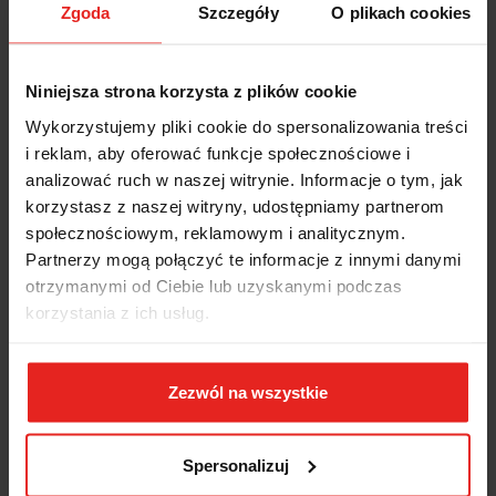
Stahlwille są dostarczane z fabrycznym certyfikatem kalibracji zgodnie z
Zgoda
Szczegóły
O plikach cookies
normą DIN EN ISO 6789-2 i w oparciu o DKD-R 10-8 w celu zapewnienia
identyfikowalności urządzeń pomiarowych.
Szybka regulacja z zewnątrz, nie wymaga demontażu klucza
Niniejsza strona korzysta z plików cookie
dynamometrycznego, z dwoma punktami regulacji dla wartości
Wykorzystujemy pliki cookie do spersonalizowania treści
maksymalnej i minimalnej.
i reklam, aby oferować funkcje społecznościowe i
Właściwości:
analizować ruch w naszej witrynie. Informacje o tym, jak
typu klikowy
korzystasz z naszej witryny, udostępniamy partnerom
łatwe ustawienie
społecznościowym, reklamowym i analitycznym.
podwójny sygnał stopu
Partnerzy mogą połączyć te informacje z innymi danymi
podwójne skale N·m/ft·lb
otrzymanymi od Ciebie lub uzyskanymi podczas
dokręcanie w kierunku przeciwnym do ruchu wskazówek zegara
dzięki wymiennemu napędowi kwadratowemu
korzystania z ich usług.
wszystkie wrażliwe elementy są chronione przez solidną obudowę
z rur stalowych w profilu aluminiowym w kształcie litery U
kalibracja przy użyciu urządzenia kalibrującego PerfectControl® nr
Zezwól na wszystkie
7794 lub systemu kalibracyjnego nr 7706, ponowna kalibracja nie
wymaga demontażu
certyfikat zgodny z normą DIN EN ISO 6789-2:2017
dostarczane w torbie tekstylnej
Spersonalizuj
wartość odchylenia wyświetlacza ± 4%