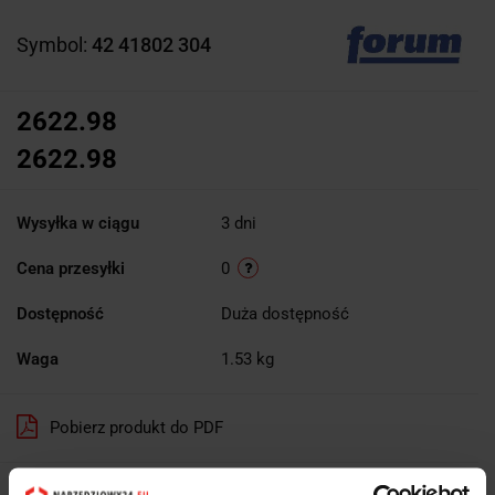
Symbol:
42 41802 304
2622.98
2622.98
Wysyłka w ciągu
3 dni
Cena przesyłki
0
Dostępność
Duża dostępność
Waga
1.53 kg
Pobierz produkt do PDF