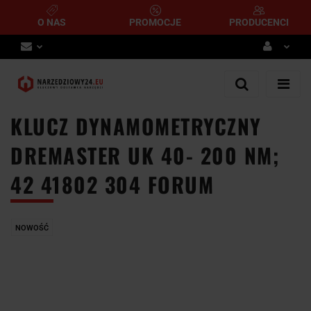
O NAS
PROMOCJE
PRODUCENCI
Zaloguj się
Zarejestruj się
KLUCZ DYNAMOMETRYCZNY
Dodaj zgłoszenie
DREMASTER UK 40- 200 NM;
42 41802 304 FORUM
NOWOŚĆ