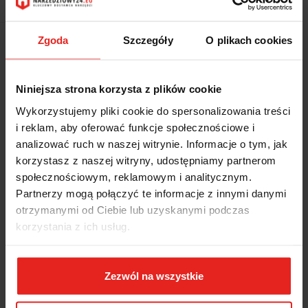
EAN
4002805931455
Zgoda
Szczegóły
O plikach cookies
Wysyłka+2dni (dostawa 0 od 1000zł net.*)
OPIS
Niniejsza strona korzysta z plików cookie
Wykorzystujemy pliki cookie do spersonalizowania treści
INFORMACJE DOT.
i reklam, aby oferować funkcje społecznościowe i
analizować ruch w naszej witrynie. Informacje o tym, jak
BEZPIECZEŃSTWA
korzystasz z naszej witryny, udostępniamy partnerom
społecznościowym, reklamowym i analitycznym.
Partnerzy mogą połączyć te informacje z innymi danymi
OPINIE I OCENY (0)
otrzymanymi od Ciebie lub uzyskanymi podczas
korzystania z ich usług.
Klucz dynamometryczny DREMASTER UK 40- 200 Nm; 42 41802
304 Forum
Zezwól na wszystkie