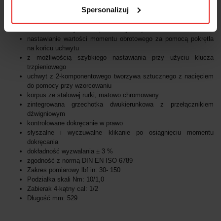
regulowana wartość momentu obrotowego
Spersonalizuj
odczyt w okienku skali
wziernik z efektem lupy
skala mikrometryczna zapewnia wysoką dokładność
nastawianie wartości momentu obrotowego za pomocą pokrętła
na końcu uchwytu
z możliwością szybkiego nastawiania przy użyciu klucza
trzpieniowego
uchwyt z 2-komponentowego tworzywa sztucznego z nacięciem
do pomocy przy wzorcowaniu
korpus ze stalowej rurki, matowo chromowany
zintegrowana grzechotka dwukierunkowa z przełącznikiem
dźwigniowym
kontrolowane dokręcanie w prawo
słyszalne i wyczuwalne klikanie po osiągnięciu momentu
dokręcania
dokładność wyzwalania ± 3 %
zgodność z normą DIN EN ISO 6789
Zakres pomiarowy lbf in: 30- 150
Podziałka skali Nm: 10/1,0
Zabierak 4-kątny cal: 1/2
Długość mm: 529