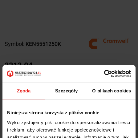
Symbol:
KEN5551250K
2313.04
2313.04
Zgoda
Szczegóły
O plikach cookies
Z magazynu producenta (3-7 dni
Wysyłka w ciągu
roboczych)
Cena przesyłki
Niniejsza strona korzysta z plików cookie
0
Wykorzystujemy pliki cookie do spersonalizowania treści
Dostępność
Duża dostępność
i reklam, aby oferować funkcje społecznościowe i
analizować ruch w naszej witrynie. Informacje o tym, jak
Waga
0.52 kg