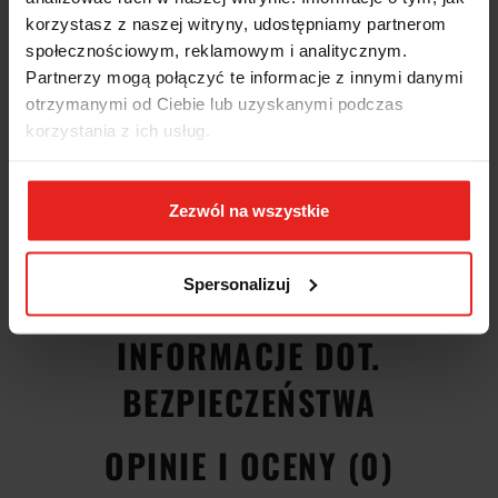
korzystasz z naszej witryny, udostępniamy partnerom
społecznościowym, reklamowym i analitycznym.
Pobierz produkt do PDF
Partnerzy mogą połączyć te informacje z innymi danymi
otrzymanymi od Ciebie lub uzyskanymi podczas
korzystania z ich usług.
EAN
5036140117167
Wysyłka+2dni (dostawa 0 od 1000zł net.*)
Zezwól na wszystkie
OPIS
Spersonalizuj
INFORMACJE DOT.
BEZPIECZEŃSTWA
OPINIE I OCENY (0)