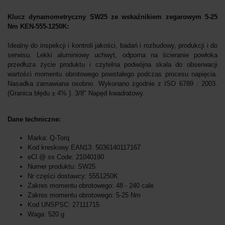
Klucz dynamometryczny SW25 ze wskaźnikiem zegarowym 5-25
Nm KEN-555-1250K:
Idealny do inspekcji i kontroli jakości, badań i rozbudowy, produkcji i do
serwisu. Lekki aluminiowy uchwyt, odporna na ścieranie powłoka
przedłuża życie produktu i czytelna podwójna skala do obserwacji
wartości momentu obrotowego powstałego podczas procesu napięcia.
Nasadka zamawiana osobno. Wykonano zgodnie z ISO 6789 : 2003.
(Granica błędu ± 4% ). 3/8" Napęd kwadratowy.
Dane techniczne:
Marka: Q-Torq
Kod kreskowy EAN13: 5036140117167
eCl @ ss Code: 21040190
Numer produktu: SW25
Nr części dostawcy: 5551250K
Zakres momentu obrotowego: 48 - 240 cale
Zakres momentu obrotowego: 5-25 Nm
Kod UNSPSC: 27111715
Waga: 520 g