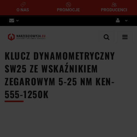
O NAS
PROMOCJE
PRODUCENCI
Zaloguj się
Zarejestruj się
KLUCZ DYNAMOMETRYCZNY
Dodaj zgłoszenie
SW25 ZE WSKAŹNIKIEM
ZEGAROWYM 5-25 NM KEN-
555-1250K