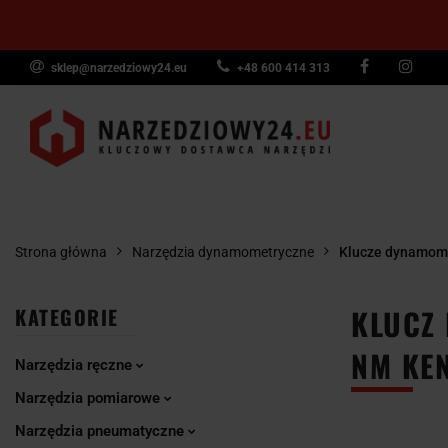
sklep@narzedziowy24.eu
+48 600 414 313
Narzędzia ręczn
Narzędzia dyna
NARZĘDZIA
NARZĘDZIA
NARZĘDZI
Wyposażenie pr
RĘCZNE
POMIAROWE
PNEUMAT
Strona główna
Narzędzia dynamometryczne
Klucze dynamom
KLUCZ
KATEGORIE
NM KEN
Narzędzia ręczne
Narzędzia pomiarowe
Narzędzia pneumatyczne