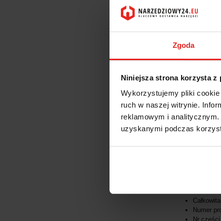
OP
Zgoda
Klucz dynamom
Niniejsza strona korzysta z
Idealny do inspe
czytelna podwó
Wykorzystujemy pliki cookie 
6789 : 2003. (G
ruch w naszej witrynie. Inf
reklamowym i analitycznym. 
Dane techniczn
uzyskanymi podczas korzysta
Marka: Q
Kod kres
eCl @ ss
Całkowit
Całkowit
Całkowita
Całkowit
Numer pr
Nr częśc