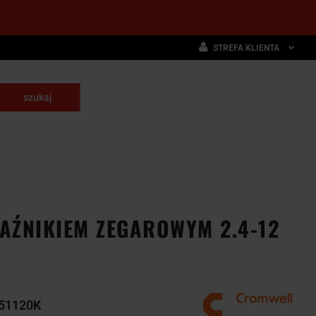
STREFA KLIENTA
Zaloguj się
Zarejestruj się
skrawające
Dodaj zgłoszenie
NARZĘDZIA
WYPOSAŻENIE
E
SKRAWAJĄCE
PRZEMYSŁOWE
AŹNIKIEM ZEGAROWYM 2.4-12
51120K