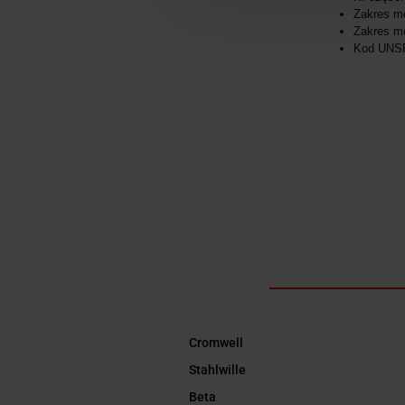
Zakres m
Zakres mo
Kod UNS
Cromwell
Stahlwille
Beta