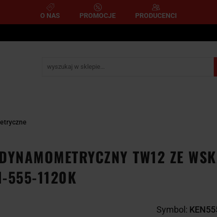
O NAS
PROMOCJE
PRODUCENCI
e
Narzędzia pomiarowe
Narzędzia pneumatyczne
mometryczne
Narzędzia ścierne i tnące
Narzędzia 
A
NARZĘDZIA
NARZĘDZIA
zemysłowe
YCZNE
DYNAMOMETRYCZNE
ŚCIERNE I TNĄC
etryczne
 DYNAMOMETRYCZNY TW12 ZE WSK
-555-1120K
Symbol:
KEN55