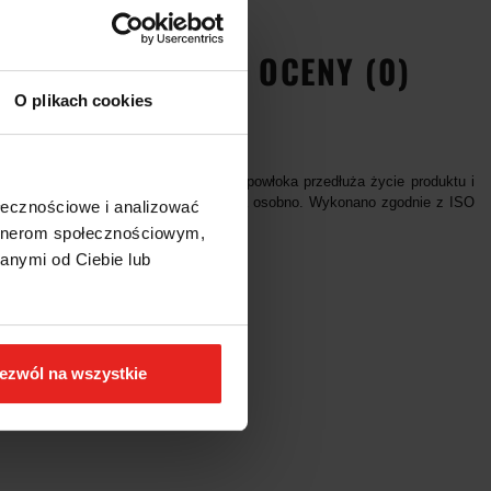
EŃSTWA
OPINIE I OCENY (0)
O plikach cookies
luminiowy uchwyt, odporna na ścieranie powłoka przedłuża życie produktu i
 procesu napięcia. Nasadka zamawiana osobno. Wykonano zgodnie z ISO
ołecznościowe i analizować
artnerom społecznościowym,
anymi od Ciebie lub
ezwól na wszystkie