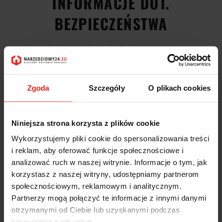
INFORMACJE DOT.
BEZPIECZEŃSTWA
OPINIE I OCENY (0)
Klucz dynamometryczny elektroniczno-klikowy 65-600Nm z
Zgoda
Szczegóły
O plikach cookies
pomiarem kąta obrotu z grzechotką wtykową 3/4" 96501065
Stahlwille
Elektroniczno-klikowy klucz dynamometryczny MANOSKOP 714R z
Niniejsza strona korzysta z plików cookie
pomiarem kąta obrotu, z grzechotką i z mechanizmem wskazującym i
wyzwalającym. Dostawa w skrzynce. Niezwykle łatwa obsługa transmisji
Wykorzystujemy pliki cookie do spersonalizowania treści
danych przez łącze USB, sygnalizatory ostrzegawcze. Gwarantowana
i reklam, aby oferować funkcje społecznościowe i
dokładność 1%. Solidne niemieckie wykonanie.
analizować ruch w naszej witrynie. Informacje o tym, jak
Blokada bezpieczeństwa QuickRelease zapobiega przypadkowemu
korzystasz z naszej witryny, udostępniamy partnerom
zgubieniu narzędzi wkładanych. Mocuje się je pewnie na miejscu, a po
społecznościowym, reklamowym i analitycznym.
naciśnięciu przycisku można je ponownie zwolnić, co umożliwia szybką
Partnerzy mogą połączyć te informacje z innymi danymi
wymianę narzędzia.
otrzymanymi od Ciebie lub uzyskanymi podczas
Dwukomponentowy uchwyt jest antypoślizgowy i ma ergonomiczny
korzystania z ich usług.