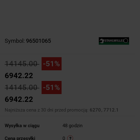
Symbol:
96501065
14145.00
-51%
6942.22
14145.00
-51%
6942.22
Najniższa cena z 30 dni przed promocją:
6270
7712.1
Wysyłka w ciągu
48 godzin
Cena przesyłki
0