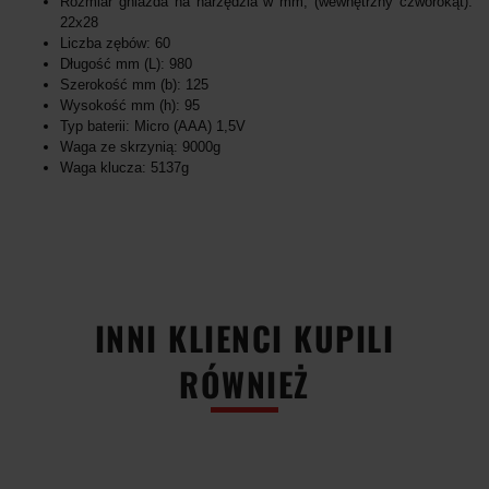
Rozmiar gniazda na narzędzia w mm, (wewnętrzny czworokąt):
22x28
Liczba zębów: 60
Długość mm (L): 980
Szerokość mm (b): 125
Wysokość mm (h): 95
Typ baterii: Micro (AAA) 1,5V
Waga ze skrzynią: 9000g
Waga klucza: 5137g
INNI KLIENCI KUPILI
RÓWNIEŻ