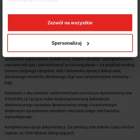
kształt. Jest odporny na oleje, smary, paliwa, płyny hamulcowe i Skydrol.
Strzałka na dźwigni wskazuje kierunek działania.
Narzędzia dynamometryczne, przetworniki i urządzenia kontrolne są
Zezwól na wszystkie
dostarczane z fabrycznym certyfikatem kalibracji zgodnie z normą DIN EN
ISO 6789-2 i w oparciu o DKD-R 10-8 w celu zapewnienia
identyfikowalności urządzeń pomiarowych.
Spersonalizuj
Klucze dynamometryczne Stahlwille z kontrolą kąta mają funkcję
rejestrowania. Korzystając z odpowiedniego oprogramowania (jest to
opcjonalne wyposażenie dodatkowe), można odczytać zaprogramowane,
zapisane odczyty i zarchiwizować je na komputerze – na przykład według
numeru seryjnego narzędzia, daty i datownika operacji dokręcania,
docelowego momentu obrotowego i kąt oraz zarejestrowane momenty i
kąty.
Najlepsze z obu światów: elektromechaniczne klucze dynamometryczne
STAHLWILLE łączą w sobie bezkompromisową dokładność
elektronicznego narzędzia dynamometrycznego z komfortowym
dotykowym sprzężeniem zwrotnym mechanicznego mechanizmu
wyzwalającego.
Kompleksowe opcje dokumentacji. Za pomocą znaczników czasu można
zapisać aż 2000 działań dokręcających.