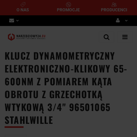
O NAS
PROMOCJE
PRODUCENCI
Zaloguj się
Zarejestruj się
KLUCZ DYNAMOMETRYCZNY
Dodaj zgłoszenie
ELEKTRONICZNO-KLIKOWY 65-
600NM Z POMIAREM KĄTA
OBROTU Z GRZECHOTKĄ
WTYKOWĄ 3/4" 96501065
STAHLWILLE