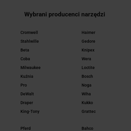
Wybrani producenci narzędzi
Cromwell
Haimer
Stahlwille
Gedore
Beta
Knipex
Coba
Wera
Milwaukee
Loctite
Kuźnia
Bosch
Pro
Noga
DeWalt
Wiha
Draper
Kukko
King-Tony
Grattec
Pferd
Bahco