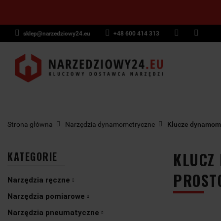
sklep@narzedziowy24.eu
+48 600 414 313
Narzędzia ręczn
Narzędzia dyna
NARZĘDZIA
NARZĘDZIA
NARZĘDZI
Wyposażenie pr
RĘCZNE
POMIAROWE
PNEUMAT
Strona główna
Narzędzia dynamometryczne
Klucze dynamom
KLUCZ
KATEGORIE
PROST
Narzędzia ręczne
Narzędzia pomiarowe
Narzędzia pneumatyczne