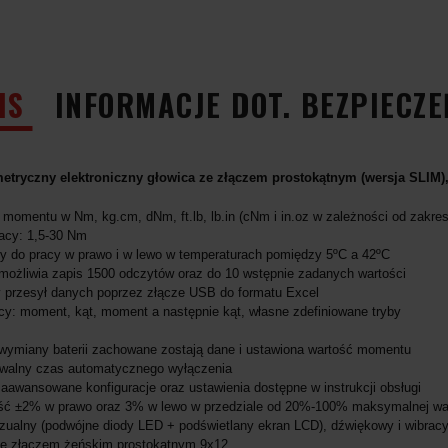
IS
INFORMACJE DOT. BEZPIECZ
tryczny elektroniczny głowica ze złączem prostokątnym (wersja SLIM
 momentu w Nm, kg.cm, dNm, ft.lb, lb.in (cNm i in.oz w zależności od zakre
acy: 1,5-30 Nm
 do pracy w prawo i w lewo w temperaturach pomiędzy 5ºC a 42ºC
ożliwia zapis 1500 odczytów oraz do 10 wstępnie zadanych wartości
 przesył danych poprzez złącze USB do formatu Excel
cy: moment, kąt, moment a następnie kąt, własne zdefiniowane tryby
wymiany baterii zachowane zostają dane i ustawiona wartość momentu
walny czas automatycznego wyłączenia
zaawansowane konfiguracje oraz ustawienia dostępne w instrukcji obsługi
ść ±2% w prawo oraz 3% w lewo w przedziale od 20%-100% maksymalnej w
zualny (podwójne diody LED + podświetlany ekran LCD), dźwiękowy i wibrac
ze złączem żeńskim prostokątnym 9x12