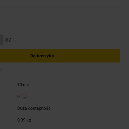
SZT
Do koszyka
i
10 dni
0
Duża dostępność
0.39 kg