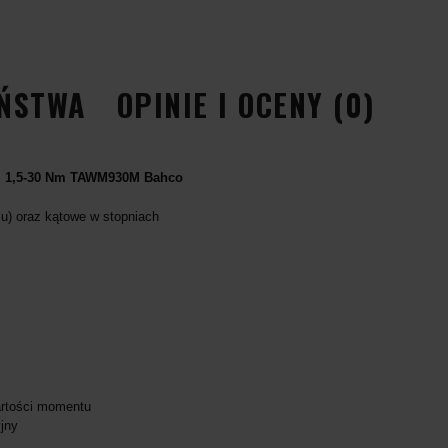
EŃSTWA
OPINIE I OCENY (0)
), 1,5-30 Nm TAWM930M Bahco
su) oraz kątowe w stopniach
artości momentu
yjny