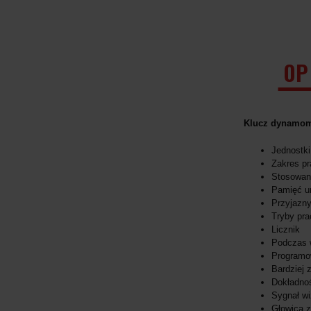
OP
Klucz dynamome
Jednostki
Zakres pr
Stosowany
Pamięć um
Przyjazny
Tryby pra
Licznik
Podczas 
Programo
Bardziej 
Dokładno
Sygnał wi
Głowica 