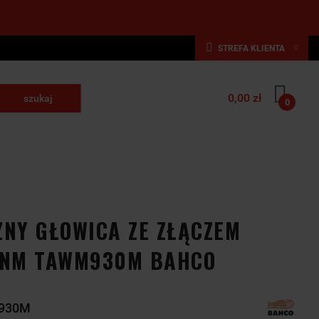
STREFA KLIENTA
Zaloguj się
0,00 zł
Zarejestruj się
0
krawające
Dodaj zgłoszenie
NARZĘDZIA
WYPOSAŻENIE
E
SKRAWAJĄCE
PRZEMYSŁOWE
NY GŁOWICA ZE ZŁĄCZEM
0 NM TAWM930M BAHCO
930M