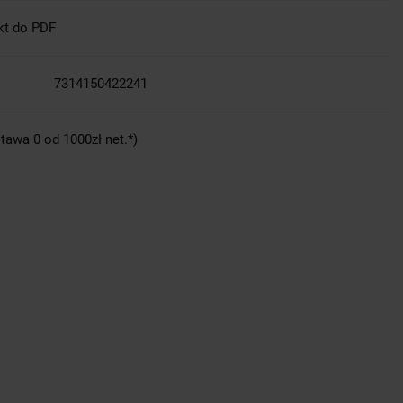
kt do PDF
7314150422241
tawa 0 od 1000zł net.*)