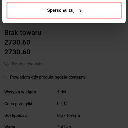
Symbol:
677/50
Spersonalizuj
KLUCZ DYNAMOMETRYCZNY "ŁAMANY", ZAKRES 100-500NM,
ZABIERAK 3/4", MODEL 677/50
Brak towaru
2730.60
2730.60
Do przechowalni
Powiadom gdy produkt będzie dostępny
Wysyłka w ciągu
5 dni
Cena przesyłki
0
Dostępność
Brak towaru
Waga
5.43 kg