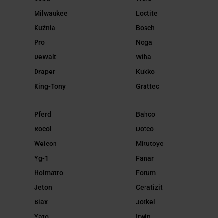
Milwaukee
Loctite
Kuźnia
Bosch
Pro
Noga
DeWalt
Wiha
Draper
Kukko
King-Tony
Grattec
Pferd
Bahco
Rocol
Dotco
Weicon
Mitutoyo
Yg-1
Fanar
Holmatro
Forum
Jeton
Ceratizit
Biax
Jotkel
Yato
Irwin