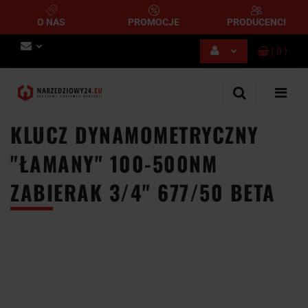
O NAS
PROMOCJE
PRODUCENCI
(
0
)
Zaloguj się
Zarejestruj się
Dodaj zgłoszenie
KLUCZ DYNAMOMETRYCZNY
"ŁAMANY" 100-500NM
ZABIERAK 3/4" 677/50 BETA