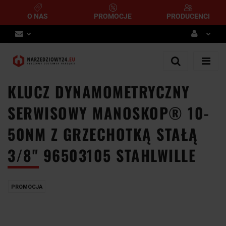
O NAS
PROMOCJE
PRODUCENCI
Zaloguj się
Zarejestruj się
KLUCZ DYNAMOMETRYCZNY
Dodaj zgłoszenie
SERWISOWY MANOSKOP® 10-
50NM Z GRZECHOTKĄ STAŁĄ
3/8" 96503105 STAHLWILLE
PROMOCJA