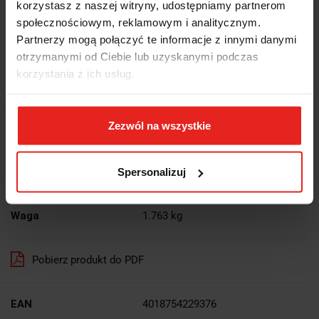
korzystasz z naszej witryny, udostępniamy partnerom
2351.76
społecznościowym, reklamowym i analitycznym.
2939.70
-20%
Partnerzy mogą połączyć te informacje z innymi danymi
otrzymanymi od Ciebie lub uzyskanymi podczas
2351.76
korzystania z ich usług.
Najniższa cena z 30 dni przed promocją:
1912
2351.76
Zezwól na wszystkie
Wysyłka w ciągu
10 dni
Cena przesyłki
0
Spersonalizuj
Dostępność
Duża dostępność
Waga
1.763 kg
Pobierz produkt do PDF
EAN
4018754229376