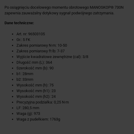
Po osiągnięciu docelowego momentu obrotowego MANOSKOP® 730N
zapewnia zauważalny dotykowy sygnał podwójnego zatrzymania.
Dane techniczne:
Art. nr: 96503105
Gr.: 5 FK
Zakres pomiarowy N·m: 10-50
Zakres pomiarowy ft·lb: 7-37
Wyjście kwadratowe zewnętrzne (cal): 3/8
Długość mm (L): 364
Szerokość mm (b): 90
b1: 28mm
b2: 33mm
Wysokość mm (h): 75
Wysokość mm (h1): 23
Wysokość mm (h2): 24
Precyzyjna podziałka: 0,25 N·m
LF: 280,5 mm
Waga (g): 973
Waga z pudełkiem: 1763g