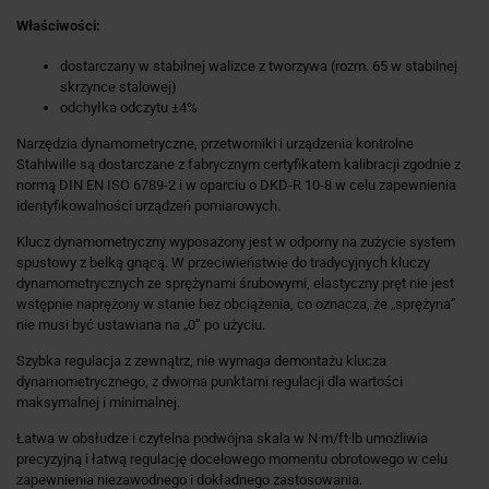
Właściwości:
dostarczany w stabilnej walizce z tworzywa (rozm. 65 w stabilnej
skrzynce stalowej)
odchyłka odczytu ±4%
Narzędzia dynamometryczne, przetworniki i urządzenia kontrolne
Stahlwille są dostarczane z fabrycznym certyfikatem kalibracji zgodnie z
normą DIN EN ISO 6789-2 i w oparciu o DKD-R 10-8 w celu zapewnienia
identyfikowalności urządzeń pomiarowych.
Klucz dynamometryczny wyposażony jest w odporny na zużycie system
spustowy z belką gnącą. W przeciwieństwie do tradycyjnych kluczy
dynamometrycznych ze sprężynami śrubowymi, elastyczny pręt nie jest
wstępnie naprężony w stanie bez obciążenia, co oznacza, że „sprężyna”
nie musi być ustawiana na „0” po użyciu.
Szybka regulacja z zewnątrz, nie wymaga demontażu klucza
dynamometrycznego, z dwoma punktami regulacji dla wartości
maksymalnej i minimalnej.
Łatwa w obsłudze i czytelna podwójna skala w N·m/ft·lb umożliwia
precyzyjną i łatwą regulację docelowego momentu obrotowego w celu
zapewnienia niezawodnego i dokładnego zastosowania.