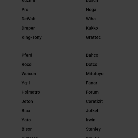
Kuźnia
Bosch
Pro
Noga
DeWalt
Wiha
Draper
Kukko
King-Tony
Grattec
Pferd
Bahco
Rocol
Dotco
Weicon
Mitutoyo
Yg-1
Fanar
Holmatro
Forum
Jeton
Ceratizit
Biax
Jotkel
Yato
Irwin
Bison
Stanley