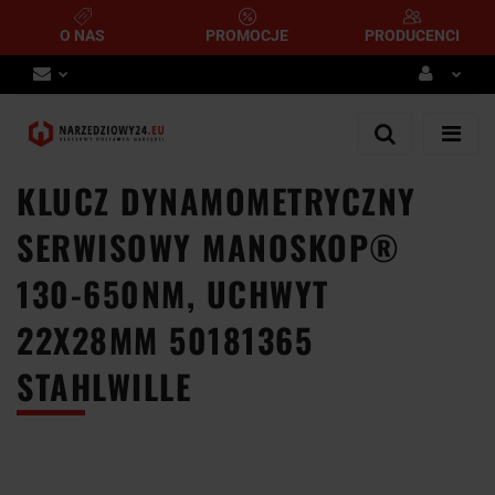
O NAS
PROMOCJE
PRODUCENCI
Zaloguj się
Zarejestruj się
KLUCZ DYNAMOMETRYCZNY
Dodaj zgłoszenie
SERWISOWY MANOSKOP®
130-650NM, UCHWYT
22X28MM 50181365
STAHLWILLE