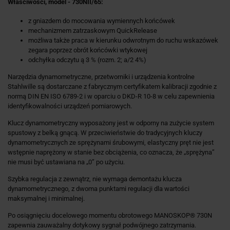
Właściwości, model - 730NII/65:
z gniazdem do mocowania wymiennych końcówek
mechanizmem zatrzaskowym QuickRelease
możliwa także praca w kierunku odwrotnym do ruchu wskazówek
zegara poprzez obrót końcówki wtykowej
odchyłka odczytu ą 3 % (rozm. 2; a/2 4%)
Narzędzia dynamometryczne, przetworniki i urządzenia kontrolne
Stahlwille są dostarczane z fabrycznym certyfikatem kalibracji zgodnie z
normą DIN EN ISO 6789-2 i w oparciu o DKD-R 10-8 w celu zapewnienia
identyfikowalności urządzeń pomiarowych.
Klucz dynamometryczny wyposażony jest w odporny na zużycie system
spustowy z belką gnącą. W przeciwieństwie do tradycyjnych kluczy
dynamometrycznych ze sprężynami śrubowymi, elastyczny pręt nie jest
wstępnie naprężony w stanie bez obciążenia, co oznacza, że „sprężyna”
nie musi być ustawiana na „0” po użyciu.
Szybka regulacja z zewnątrz, nie wymaga demontażu klucza
dynamometrycznego, z dwoma punktami regulacji dla wartości
maksymalnej i minimalnej.
Po osiągnięciu docelowego momentu obrotowego MANOSKOP® 730N
zapewnia zauważalny dotykowy sygnał podwójnego zatrzymania.