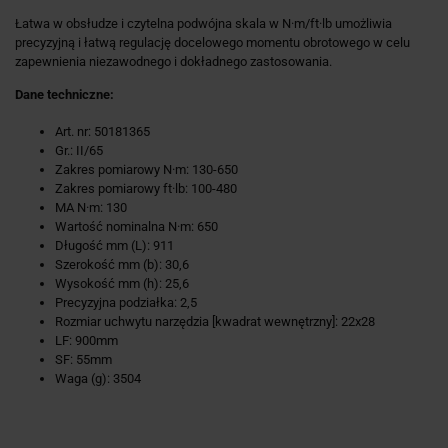
Łatwa w obsłudze i czytelna podwójna skala w N·m/ft·lb umożliwia
precyzyjną i łatwą regulację docelowego momentu obrotowego w celu
zapewnienia niezawodnego i dokładnego zastosowania.
Dane techniczne:
Art. nr: 50181365
Gr.: II/65
Zakres pomiarowy N·m: 130-650
Zakres pomiarowy ft·lb: 100-480
MA N·m: 130
Wartość nominalna N·m: 650
Długość mm (L): 911
Szerokość mm (b): 30,6
Wysokość mm (h): 25,6
Precyzyjna podziałka: 2,5
Rozmiar uchwytu narzędzia [kwadrat wewnętrzny]: 22x28
LF: 900mm
SF: 55mm
Waga (g): 3504