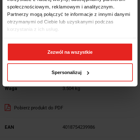
społecznościowym, reklamowym i analitycznym.
Partnerzy mogą połączyć te informacje z innymi danymi
3324.32
otrzymanymi od Ciebie lub uzyskanymi podczas
korzystania z ich usług.
3324.32
Wysyłka w ciągu
10 dni
Zezwól na wszystkie
Cena przesyłki
0
Spersonalizuj
Dostępność
Duża dostępność
Waga
3.504 kg
Pobierz produkt do PDF
EAN
4018754239986