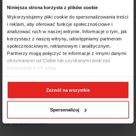
Niniejsza strona korzysta z plików cookie
Symbol:
50581040
Wykorzystujemy pliki cookie do spersonalizowania treści
i reklam, aby oferować funkcje społecznościowe i
analizować ruch w naszej witrynie. Informacje o tym, jak
3628.50
-20%
korzystasz z naszej witryny, udostępniamy partnerom
2902.80
społecznościowym, reklamowym i analitycznym.
Partnerzy mogą połączyć te informacje z innymi danymi
3628.50
-20%
otrzymanymi od Ciebie lub uzyskanymi podczas
2902.80
korzystania z ich usług.
Najniższa cena z 30 dni przed promocją:
2360
2902.8
Zezwól na wszystkie
szt.
Do koszyka
Spersonalizuj
Do przechowalni