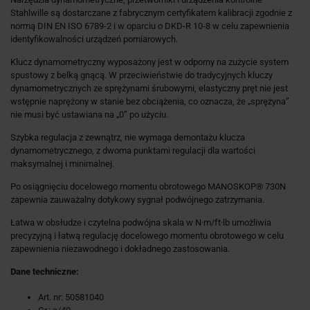
Stahlwille są dostarczane z fabrycznym certyfikatem kalibracji zgodnie z
normą DIN EN ISO 6789-2 i w oparciu o DKD-R 10-8 w celu zapewnienia
identyfikowalności urządzeń pomiarowych.
Klucz dynamometryczny wyposażony jest w odporny na zużycie system
spustowy z belką gnącą. W przeciwieństwie do tradycyjnych kluczy
dynamometrycznych ze sprężynami śrubowymi, elastyczny pręt nie jest
wstępnie naprężony w stanie bez obciążenia, co oznacza, że „sprężyna”
nie musi być ustawiana na „0” po użyciu.
Szybka regulacja z zewnątrz, nie wymaga demontażu klucza
dynamometrycznego, z dwoma punktami regulacji dla wartości
maksymalnej i minimalnej.
Po osiągnięciu docelowego momentu obrotowego MANOSKOP® 730N
zapewnia zauważalny dotykowy sygnał podwójnego zatrzymania.
Łatwa w obsłudze i czytelna podwójna skala w N·m/ft·lb umożliwia
precyzyjną i łatwą regulację docelowego momentu obrotowego w celu
zapewnienia niezawodnego i dokładnego zastosowania.
Dane techniczne:
Art. nr: 50581040