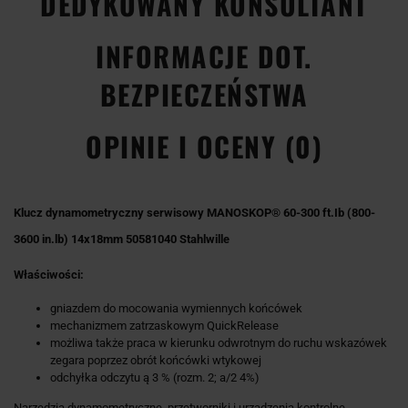
DEDYKOWANY KONSULTANT
INFORMACJE DOT.
BEZPIECZEŃSTWA
OPINIE I OCENY (0)
Klucz dynamometryczny serwisowy MANOSKOP® 60-300 ft.Ib (800-
3600 in.lb) 14x18mm 50581040 Stahlwille
Właściwości:
gniazdem do mocowania wymiennych końcówek
mechanizmem zatrzaskowym QuickRelease
możliwa także praca w kierunku odwrotnym do ruchu wskazówek
zegara poprzez obrót końcówki wtykowej
odchyłka odczytu ą 3 % (rozm. 2; a/2 4%)
Narzędzia dynamometryczne, przetworniki i urządzenia kontrolne