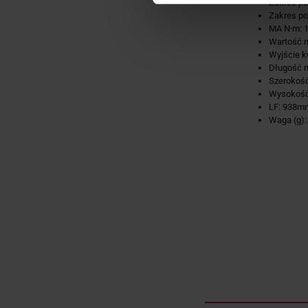
Zakres po
Zakres po
MA N·m: 
Wartość n
Wyjście k
Długość m
Szerokość
Wysokość
LF: 938m
Waga (g):