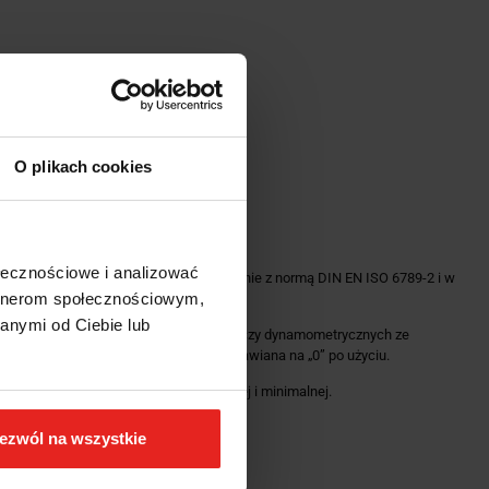
 części klucza
bracyjnego Nr 7706
O plikach cookies
ołecznościowe i analizować
abrycznym certyfikatem kalibracji zgodnie z normą DIN EN ISO 6789-2 i w
artnerom społecznościowym,
anymi od Ciebie lub
 W przeciwieństwie do tradycyjnych kluczy dynamometrycznych ze
oznacza, że „sprężyna” nie musi być ustawiana na „0” po użyciu.
mi regulacji dla wartości maksymalnej i minimalnej.
ezwól na wszystkie