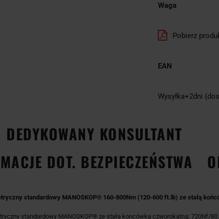
Waga
Pobierz produ
EAN
Wysyłka+2dni (dos
DEDYKOWANY KONSULTANT
MACJE DOT. BEZPIECZEŃSTWA
O
ryczny standardowy MANOSKOP® 160-800Nm (120-600 ft.lb) ze stałą końców
tryczny standardowy MANOSKOP® ze stała koncówką czworokatną; 720Nf/80.