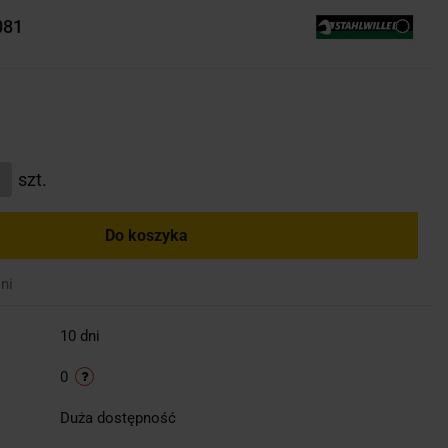
081
szt.
Do koszyka
ni
10 dni
0
Duża dostępność