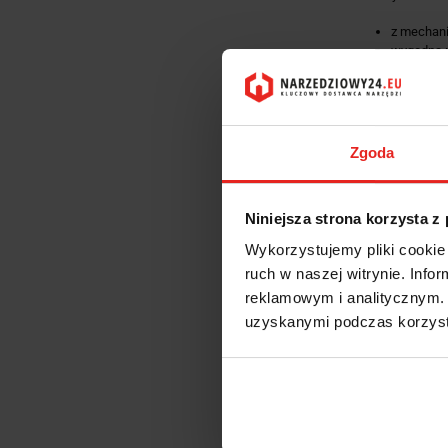
z mechan
wygodna 
podwójny 
podwójna 
możliwa t
mocny kor
kalibracj
Zgoda
regulacja
z certyfi
dostarcz
Niniejsza strona korzysta z
odchyłka 
Wykorzystujemy pliki cookie 
Narzędzia dynamo
ruch w naszej witrynie. Inf
oparciu o DKD-R 
reklamowym i analitycznym. 
Klucz dynamomet
uzyskanymi podczas korzysta
sprężynami śrubo
Szybka regulacja
Dane techniczne
Art. nr: 5