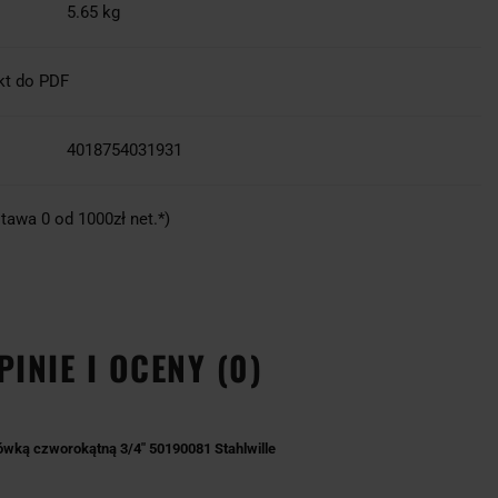
5.65 kg
kt do PDF
4018754031931
tawa 0 od 1000zł net.*)
PINIE I OCENY (0)
ką czworokątną 3/4" 50190081 Stahlwille