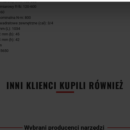
miarowy N·m: 160-800
miarowy ft·lb: 120-600
160
ominalna N·m: 800
wadratowe zewnętrzne (cal): 3/4
m (L): 1034
 mm (b): 45
 mm (h): 42
m
 5650
INNI KLIENCI KUPILI RÓWNIEŻ
Wybrani producenci narzędzi