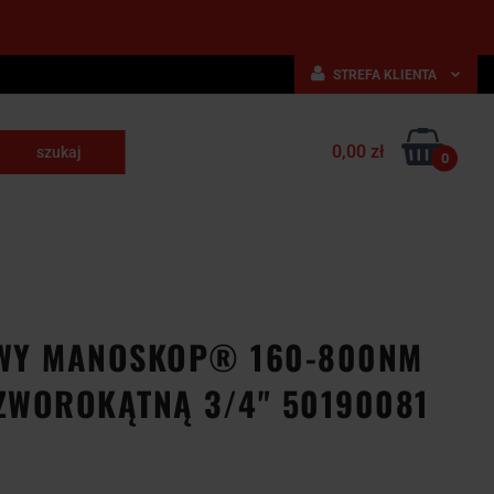
STREFA KLIENTA
Zaloguj się
0,00 zł
Zarejestruj się
0
skrawające
Dodaj zgłoszenie
NARZĘDZIA
WYPOSAŻENIE
E
SKRAWAJĄCE
PRZEMYSŁOWE
WY MANOSKOP® 160-800NM
CZWOROKĄTNĄ 3/4" 50190081