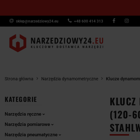
sklep@narzedziowy24.eu
+48 600 414 313
Narzędzia ręczn
Narzędzia dyna
NARZĘDZIA
NARZĘDZIA
NARZĘDZI
Wyposażenie pr
RĘCZNE
POMIAROWE
PNEUMAT
Strona główna
Narzędzia dynamometryczne
Klucze dynamom
KLUCZ
KATEGORIE
(120-6
Narzędzia ręczne
STAHLW
Narzędzia pomiarowe
Narzędzia pneumatyczne