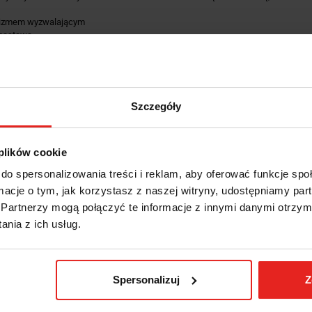
izmem wyzwalającym
nastawa
sygnał stop
skala N·m/ft·lb
akże praca w kierunku odwrotnym
pus z rury stalowej umieszczony w aluminiowym profilu typu U chroni delikatne
a za pomoca przyrzadu kontrolnego perfectControl® Nr 7794 lub stanowiska kali
Szczegóły
 bez demontażu
katem DIN EN ISO 6789-2:2017
any w materiałowym pokrowcu
 plików cookie
odczytu ± 4%
do spersonalizowania treści i reklam, aby oferować funkcje sp
metryczne, przetworniki i urządzenia kontrolne STAHLWILLE są dostarczane z f
ormacje o tym, jak korzystasz z naszej witryny, udostępniamy p
10-8 w celu zapewnienia identyfikowalności urządzeń pomiarowych.
Partnerzy mogą połączyć te informacje z innymi danymi otrzym
ryczny wyposażony jest w odporny na zużycie system spustowy z belką gnącą.
nia z ich usług.
wymi, elastyczny pręt nie jest wstępnie naprężony w stanie bez obciążenia, co 
 z zewnątrz, nie wymaga demontażu klucza dynamometrycznego, z dwoma punkta
:
Spersonalizuj
Z
0190081