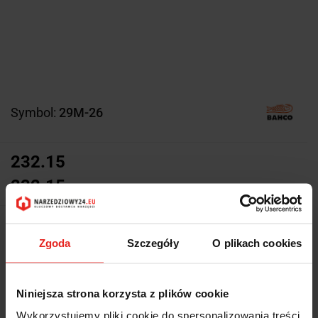
Symbol:
29M-26
232.15
232.15
Z magazynu producenta (5-10
Wysyłka w ciągu
dni roboczych)
Zgoda
Szczegóły
O plikach cookies
Cena przesyłki
13.5
Niniejsza strona korzysta z plików cookie
Dostępność
Duża dostępność
Wykorzystujemy pliki cookie do spersonalizowania treści