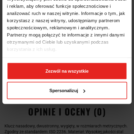
Waga
1.044 kg
i reklam, aby oferować funkcje społecznościowe i
analizować ruch w naszej witrynie. Informacje o tym, jak
korzystasz z naszej witryny, udostępniamy partnerom
Pobierz produkt do PDF
społecznościowym, reklamowym i analitycznym.
Partnerzy mogą połączyć te informacje z innymi danymi
Wysyłka+2dni (dostawa 0 od 1000zł net.*)
otrzymanymi od Ciebie lub uzyskanymi podczas
korzystania z ich usług.
OPIS
Zezwól na wszystkie
INFORMACJE DOT.
BEZPIECZEŃSTWA
Spersonalizuj
OPINIE I OCENY (0)
Klucz nasadowy, dwustronny, wygięty, w rozmiarach metrycznych.
Zgodny ze standardem: ISO 2236. Materiał: Wysokiej jakości stal