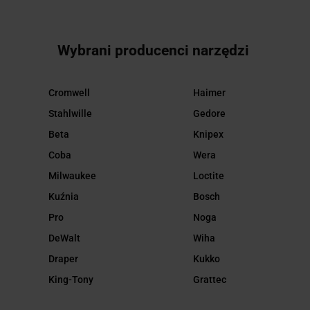
Wybrani producenci narzędzi
Cromwell
Haimer
Stahlwille
Gedore
Beta
Knipex
Coba
Wera
Milwaukee
Loctite
Kuźnia
Bosch
Pro
Noga
DeWalt
Wiha
Draper
Kukko
King-Tony
Grattec