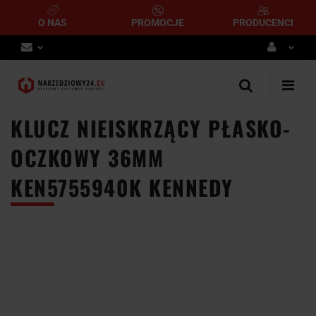
O NAS
PROMOCJE
PRODUCENCI
Zaloguj się
Zarejestruj się
KLUCZ NIEISKRZĄCY PŁASKO-
Dodaj zgłoszenie
OCZKOWY 36MM
KEN5755940K KENNEDY