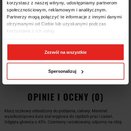
korzystasz z naszej witryny, udostępniamy partnerom
społecznościowym, reklamowym i analitycznym.
Pobierz produkt do PDF
Partnerzy mogą połączyć te informacje z innymi danymi
otrzymanymi od Ciebie lub uzyskanymi podczas
Wysyłka+2dni (dostawa 0 od 1000zł net.*)
korzystania z ich usług.
OPIS
Zezwól na wszystkie
INFORMACJE DOT.
Spersonalizuj
BEZPIECZEŃSTWA
OPINIE I OCENY (0)
Klucz oczkowy odsadzony do pobijania, calowy. Materiał:
wysokostopowa kuta stal węglowa do ciężkich prac i zadań.
Odgięta głowica o 45%. Czerniony i woskowany, odporny na rdzę.