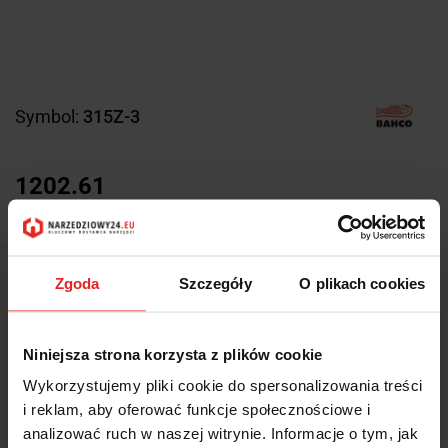
Symbol:
315Z-3
1202.61
1202.61
Z magazynu producenta (5-10
Zgoda
Szczegóły
O plikach cookies
Wysyłka w ciągu
dni roboczych)
Cena przesyłki
0
Niniejsza strona korzysta z plików cookie
Dostępność
Duża dostępność
Wykorzystujemy pliki cookie do spersonalizowania treści
i reklam, aby oferować funkcje społecznościowe i
Waga
6.9 kg
analizować ruch w naszej witrynie. Informacje o tym, jak