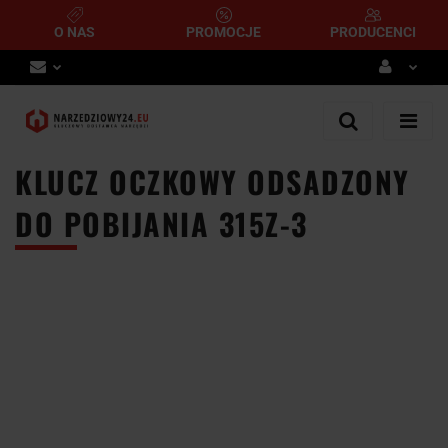
O NAS
PROMOCJE
PRODUCENCI
Zaloguj się
Zarejestruj się
KLUCZ OCZKOWY ODSADZONY
Dodaj zgłoszenie
DO POBIJANIA 315Z-3