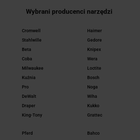
Wybrani producenci narzędzi
Cromwell
Haimer
Stahlwille
Gedore
Beta
Knipex
Coba
Wera
Milwaukee
Loctite
Kuźnia
Bosch
Pro
Noga
DeWalt
Wiha
Draper
Kukko
King-Tony
Grattec
Pferd
Bahco