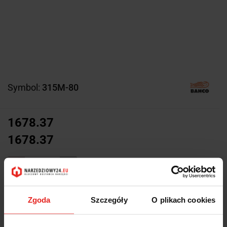
Symbol:
315M-80
1678.37
1678.37
szt.
Do koszyka
Zgoda
Szczegóły
O plikach cookies
Do przechowalni