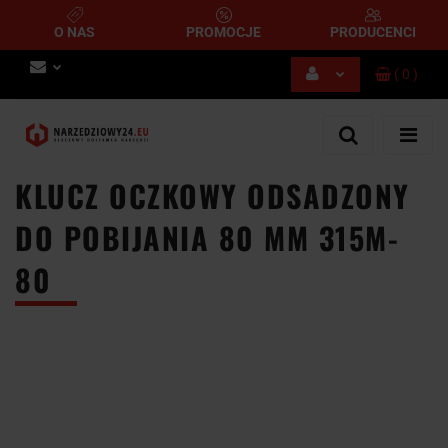
O NAS
PROMOCJE
PRODUCENCI
(
0
)
Zaloguj się
Zarejestruj się
Dodaj zgłoszenie
KLUCZ OCZKOWY ODSADZONY
DO POBIJANIA 80 MM 315M-
80