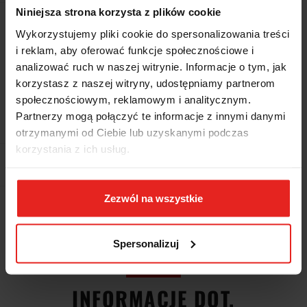
Niniejsza strona korzysta z plików cookie
Z magazynu producenta (5-10
Wysyłka w ciągu
Wykorzystujemy pliki cookie do spersonalizowania treści
dni roboczych)
i reklam, aby oferować funkcje społecznościowe i
Cena przesyłki
0
analizować ruch w naszej witrynie. Informacje o tym, jak
korzystasz z naszej witryny, udostępniamy partnerom
Dostępność
Duża dostępność
społecznościowym, reklamowym i analitycznym.
Partnerzy mogą połączyć te informacje z innymi danymi
Waga
6.7 kg
otrzymanymi od Ciebie lub uzyskanymi podczas
korzystania z ich usług.
Pobierz produkt do PDF
Zezwól na wszystkie
Wysyłka+2dni (dostawa 0 od 1000zł net.*)
Spersonalizuj
OPIS
INFORMACJE DOT.