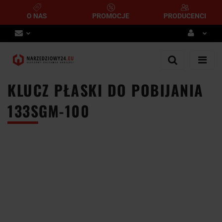
O NAS
PROMOCJE
PRODUCENCI
Zaloguj się
Zarejestruj się
KLUCZ PŁASKI DO POBIJANIA
Dodaj zgłoszenie
133SGM-100