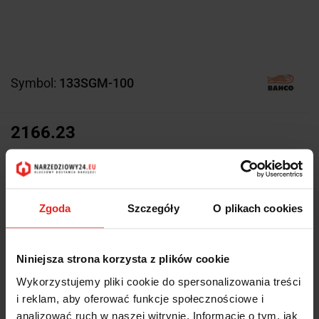
Symbol:
133SGM-100
2166.23
2166.23
Z magazynu producenta (5-10
Wysyłka w ciągu
Zgoda
Szczegóły
O plikach cookies
dni roboczych)
Cena przesyłki
0
Niniejsza strona korzysta z plików cookie
Dostępność
Duża dostępność
Wykorzystujemy pliki cookie do spersonalizowania treści
i reklam, aby oferować funkcje społecznościowe i
Waga
11.5 kg
analizować ruch w naszej witrynie. Informacje o tym, jak