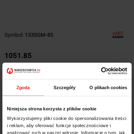
Symbol:
133SGM-85
1051.85
1051.85
Z magazynu producenta (5-10
Wysyłka w ciągu
Zgoda
Szczegóły
O plikach cookies
dni roboczych)
Cena przesyłki
0
Niniejsza strona korzysta z plików cookie
Dostępność
Duża dostępność
Wykorzystujemy pliki cookie do spersonalizowania treści
i reklam, aby oferować funkcje społecznościowe i
Waga
5.86 kg
analizować ruch w naszej witrynie. Informacje o tym, jak