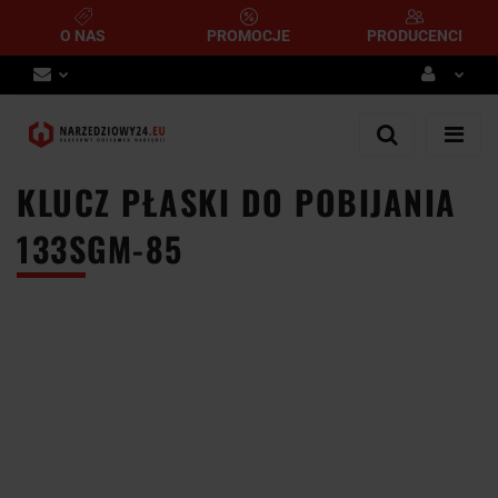
O NAS
PROMOCJE
PRODUCENCI
Zaloguj się
Zarejestruj się
KLUCZ PŁASKI DO POBIJANIA
Dodaj zgłoszenie
133SGM-85