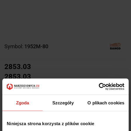
Symbol:
1952M-80
2853.03
2853.03
Z magazynu producenta (5-10
Wysyłka w ciągu
dni roboczych)
Zgoda
Szczegóły
O plikach cookies
Cena przesyłki
0
Dostępność
Niniejsza strona korzysta z plików cookie
Duża dostępność