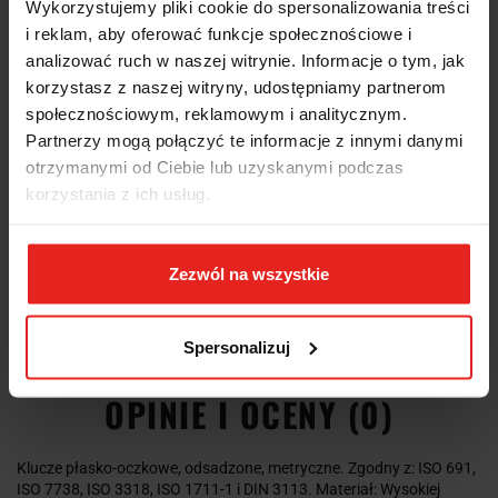
Wykorzystujemy pliki cookie do spersonalizowania treści
Waga
7.895 kg
i reklam, aby oferować funkcje społecznościowe i
analizować ruch w naszej witrynie. Informacje o tym, jak
Pobierz produkt do PDF
korzystasz z naszej witryny, udostępniamy partnerom
społecznościowym, reklamowym i analitycznym.
Partnerzy mogą połączyć te informacje z innymi danymi
Wysyłka+2dni (dostawa 0 od 1000zł net.*)
otrzymanymi od Ciebie lub uzyskanymi podczas
korzystania z ich usług.
OPIS
Zezwól na wszystkie
INFORMACJE DOT.
BEZPIECZEŃSTWA
Spersonalizuj
OPINIE I OCENY (0)
Klucze płasko-oczkowe, odsadzone, metryczne. Zgodny z: ISO 691,
ISO 7738, ISO 3318, ISO 1711-1 i DIN 3113. Materiał: Wysokiej