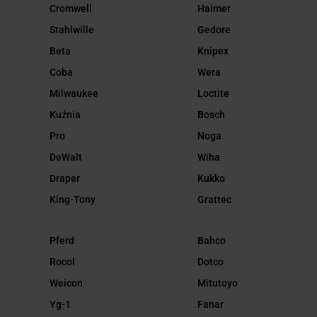
Cromwell
Haimer
Stahlwille
Gedore
Beta
Knipex
Coba
Wera
Milwaukee
Loctite
Kuźnia
Bosch
Pro
Noga
DeWalt
Wiha
Draper
Kukko
King-Tony
Grattec
Pferd
Bahco
Rocol
Dotco
Weicon
Mitutoyo
Yg-1
Fanar