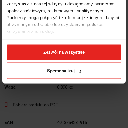
korzystasz z naszej witryny, udostępniamy partnerom
58.72
społecznościowym, reklamowym i analitycznym.
118.20
-50%
Partnerzy mogą połączyć te informacje z innymi danymi
otrzymanymi od Ciebie lub uzyskanymi podczas
58.72
korzystania z ich usług.
Najniższa cena z 30 dni przed promocją:
50.35
61.93
Wysyłka w ciągu
48 godzin
Zezwól na wszystkie
Cena przesyłki
13.5
Spersonalizuj
Dostępność
Mało
Waga
0.098 kg
Pobierz produkt do PDF
EAN
4018754281916