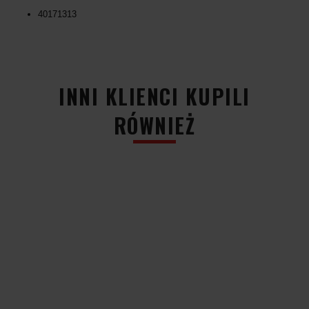
40171313
-51%
-50%
-51%
-51%
-50%
-50%
INNI KLIENCI KUPILI
RÓWNIEŻ
ZESTAW
ZESTAW