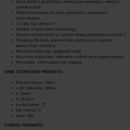
Klucz płaski z grzechotką o metrycznym wymiarze i równych
szerokościach
Płaska konstrukcja od strony pierścienia z podwójnym
sześciokątem
72 zęby, kąt roboczy 5°
Solidna, smukła i lekka konstrukcja
Wysoka wytrzymałość na zginanie dzięki podwójnemu profilowi ​​T
Przyjazna dla skóry powierzchnia o dobrej przyczepności -
pewny chwyt narzędzia
Niezwykle sprężysty, wyjątkowo trwały
Klucz kuty matrycowo, hartowany i chłodzony w kąpieli olejowej
Wykonanie - chromowana stal stopowa
DANE TECHNICNZE PRODUKTU
Rozmiar klucza: 13mm
L (dł. całkowita):
180mm
b: 25mm
d: 25,0mm
Liczba zębów: 72
Kąt roboczy: 5°
waga: 98g
SYMBOL PRODUKTU