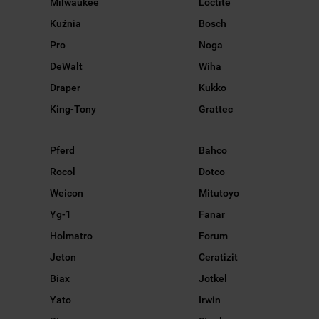
Milwaukee
Loctite
Kuźnia
Bosch
Pro
Noga
DeWalt
Wiha
Draper
Kukko
King-Tony
Grattec
Pferd
Bahco
Rocol
Dotco
Weicon
Mitutoyo
Yg-1
Fanar
Holmatro
Forum
Jeton
Ceratizit
Biax
Jotkel
Yato
Irwin