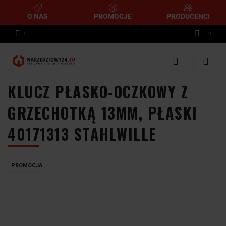
O NAS
PROMOCJE
PRODUCENCI
Zaloguj się
Zarejestruj się
KLUCZ PŁASKO-OCZKOWY Z
Dodaj zgłoszenie
GRZECHOTKĄ 13MM, PŁASKI
40171313 STAHLWILLE
PROMOCJA