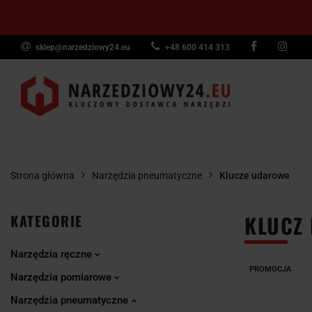
sklep@narzedziowy24.eu
+48 600 414 313
Narzędzia ręczn
Narzędzia dyna
NARZĘDZIA
NARZĘDZIA
NARZĘDZI
Wyposażenie pr
RĘCZNE
POMIAROWE
PNEUMAT
Strona główna
Narzędzia pneumatyczne
Klucze udarowe
KLUCZ
KATEGORIE
Narzędzia ręczne
PROMOCJA
Narzędzia pomiarowe
Narzędzia pneumatyczne