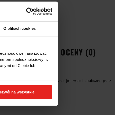
O plikach cookies
EŃSTWA
OPINIE I OCENY (0)
ołecznościowe i analizować
artnerom społecznościowym,
anymi od Ciebie lub
0 lat Sioux Tools dostarcza narzędzia zaprojektowane i zbudowane przez
ezwól na wszystkie