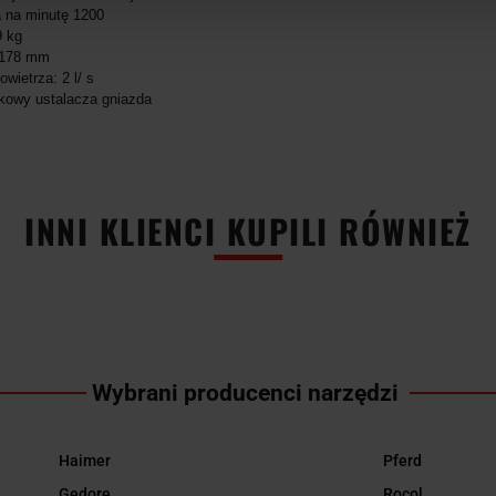
 na minutę 1200
9 kg
 178 mm
wietrza: 2 l/ s
kowy ustalacza gniazda
INNI KLIENCI KUPILI RÓWNIEŻ
Wybrani producenci narzędzi
Haimer
Pferd
Gedore
Rocol