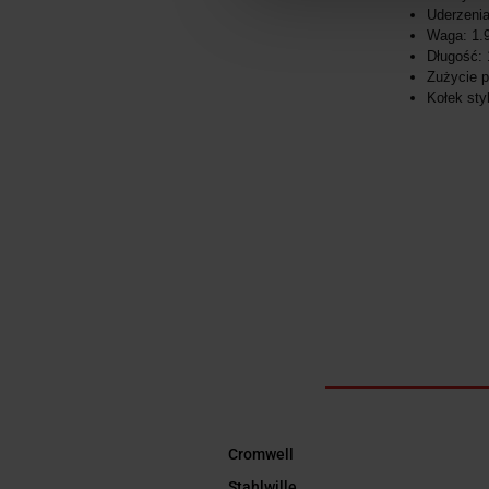
Uderzenia
Waga: 1.
Długość:
Zużycie po
Kołek sty
Cromwell
Stahlwille