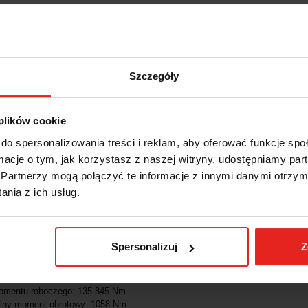
Szczegóły
 plików cookie
IS
INFORMACJE DOT. BEZPIECZ
do spersonalizowania treści i reklam, aby oferować funkcje sp
ormacje o tym, jak korzystasz z naszej witryny, udostępniamy p
Partnerzy mogą połączyć te informacje z innymi danymi otrzym
klucz udarowy SIOUX IW500MP-4P:
nia z ich usług.
a znana na całym świecie z jakości, trwałości i wydajności. Od blisko 9
rykańskich inżynierów.
Spersonalizuj
Z
e:
napędu: 13 mm, 1/2 cala
omentu roboczego: 135-845
Nm
ny moment obrotowy: 1058
Nm