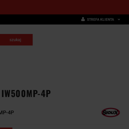
STREFA KLIENTA
Zaloguj się
Zarejestruj się
skrawające
Dodaj zgłoszenie
NARZĘDZIA
WYPOSAŻENIE
E
SKRAWAJĄCE
PRZEMYSŁOWE
 IW500MP-4P
MP-4P