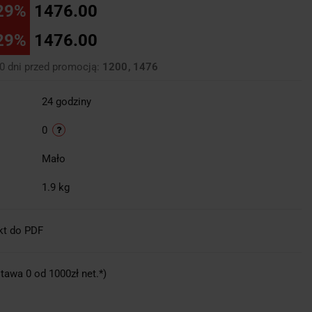
29%
1476.00
29%
1476.00
30 dni przed promocją:
1200
1476
24 godziny
0
Mało
1.9 kg
kt do PDF
tawa 0 od 1000zł net.*)