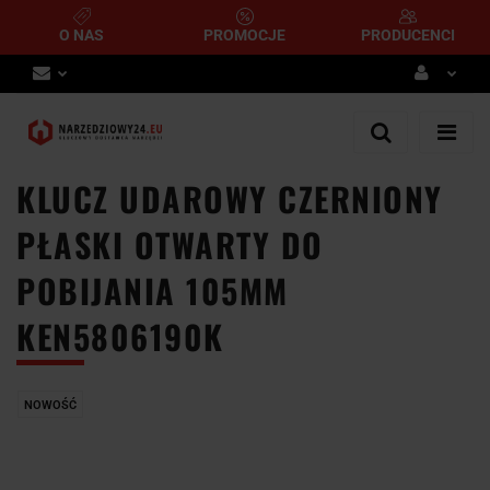
O NAS
PROMOCJE
PRODUCENCI
Zaloguj się
Zarejestruj się
KLUCZ UDAROWY CZERNIONY
Dodaj zgłoszenie
PŁASKI OTWARTY DO
POBIJANIA 105MM
KEN5806190K
NOWOŚĆ