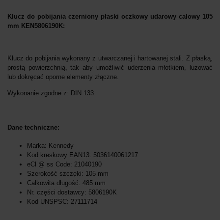
Klucz do pobijania czerniony płaski oczkowy udarowy calowy 105
mm KEN5806190K:
Klucz do pobijania wykonany z utwarczanej i hartowanej stali. Z płaską,
prostą powierzchnią, tak aby umożliwić uderzenia młotkiem, luzować
lub dokręcać oporne elementy złączne.
Wykonanie zgodne z: DIN 133.
Dane techniczne:
Marka: Kennedy
Kod kreskowy EAN13: 5036140061217
eCl @ ss Code: 21040190
Szerokość szczęki: 105 mm
Całkowita długość: 485 mm
Nr. części dostawcy: 5806190K
Kod UNSPSC: 27111714