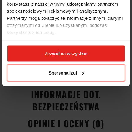
korzystasz z naszej witryny, udostępniamy partnerom
społecznościowym, reklamowym i analitycznym.
Partnerzy mogą połączyć te informacje z innymi danymi
Pobierz produkt do PDF
otrzymanymi od Ciebie lub uzyskanymi podczas
korzystania z ich usług.
EAN
5036140061217
Zezwól na wszystkie
Wysyłka+2dni (dostawa 0 od 1000zł net.*)
Spersonalizuj
OPIS
INFORMACJE DOT.
BEZPIECZEŃSTWA
OPINIE I OCENY (0)