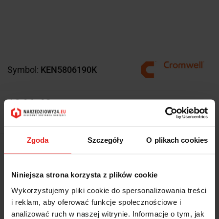
Symbol:
KEN5806190K
1946.43
1946.43
Zgoda
Szczegóły
O plikach cookies
Z magazynu producenta (3-7 dni
Wysyłka w ciągu
roboczych)
Niniejsza strona korzysta z plików cookie
Cena przesyłki
0
Wykorzystujemy pliki cookie do spersonalizowania treści
Dostępność
Duża dostępność
i reklam, aby oferować funkcje społecznościowe i
analizować ruch w naszej witrynie. Informacje o tym, jak
Waga
11.521 kg