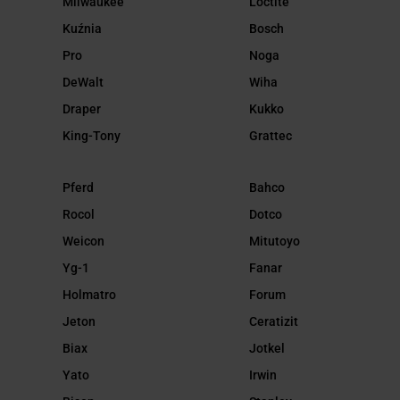
Milwaukee
Loctite
Kuźnia
Bosch
Pro
Noga
DeWalt
Wiha
Draper
Kukko
King-Tony
Grattec
Pferd
Bahco
Rocol
Dotco
Weicon
Mitutoyo
Yg-1
Fanar
Holmatro
Forum
Jeton
Ceratizit
Biax
Jotkel
Yato
Irwin