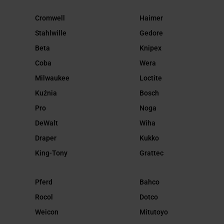
Cromwell
Haimer
Stahlwille
Gedore
Beta
Knipex
Coba
Wera
Milwaukee
Loctite
Kuźnia
Bosch
Pro
Noga
DeWalt
Wiha
Draper
Kukko
King-Tony
Grattec
Pferd
Bahco
Rocol
Dotco
Weicon
Mitutoyo