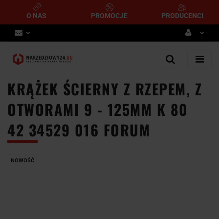
O NAS
PROMOCJE
PRODUCENCI
Zaloguj się
Zarejestruj się
KRĄŻEK ŚCIERNY Z RZEPEM, Z
Dodaj zgłoszenie
OTWORAMI 9 - 125MM K 80
42 34529 016 FORUM
NOWOŚĆ