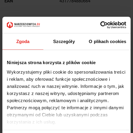
EAN
4317784880664
Wysyłka+2dni (dostawa 0 od 1000zł net.*)
OPIS
Zgoda
Szczegóły
O plikach cookies
INFORMACJE DOT.
Niniejsza strona korzysta z plików cookie
BEZPIECZEŃSTWA
Wykorzystujemy pliki cookie do spersonalizowania treści
i reklam, aby oferować funkcje społecznościowe i
OPINIE I OCENY (0)
analizować ruch w naszej witrynie. Informacje o tym, jak
korzystasz z naszej witryny, udostępniamy partnerom
społecznościowym, reklamowym i analitycznym.
Krążek ścierny z rzepem, z otworami 9 - 125mm K 80 42 34529 016
Partnerzy mogą połączyć te informacje z innymi danymi
Forum:
otrzymanymi od Ciebie lub uzyskanymi podczas
korzystania z ich usług.
średnica - 125 mm
ziarnistość - 80