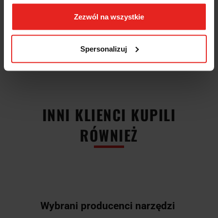
9 otworów
korund
Zezwól na wszystkie
na podkładzie papierowym z rzepem
do szlifowania farb, lakierów i mas szpachlowych
dobra wydajność usuwania i długa żywotność
do narzędzi Festool und Holz Her
Spersonalizuj
marka: Forum
INNI KLIENCI KUPILI
RÓWNIEŻ
Wybrani producenci narzędzi