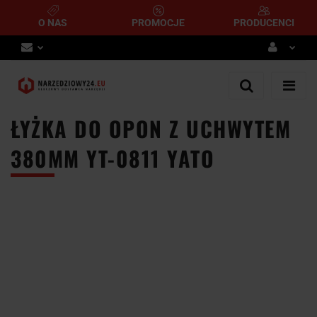
O NAS
PROMOCJE
PRODUCENCI
Zaloguj się
Zarejestruj się
ŁYŻKA DO OPON Z UCHWYTEM
Dodaj zgłoszenie
380MM YT-0811 YATO