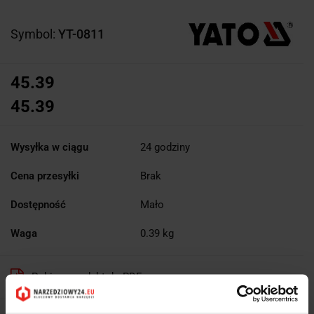
Symbol:
YT-0811
45.39
45.39
Wysyłka w ciągu
24 godziny
Cena przesyłki
Brak
Dostępność
Mało
Waga
0.39 kg
Pobierz produkt do PDF