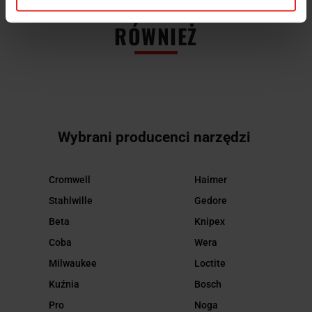
INNI KLIENCI KUPILI
RÓWNIEŻ
Wybrani producenci narzędzi
Cromwell
Haimer
Stahlwille
Gedore
Beta
Knipex
Coba
Wera
Milwaukee
Loctite
Kuźnia
Bosch
Pro
Noga