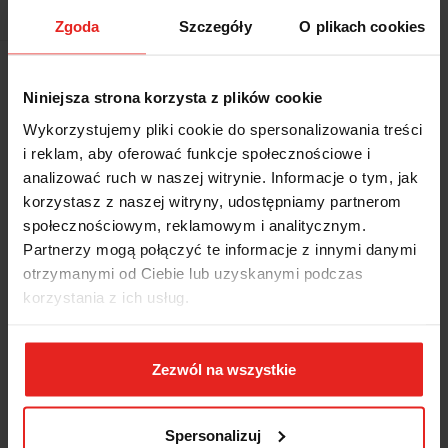
EAN
5906083908118
Zgoda
Szczegóły
O plikach cookies
Wysyłka+2dni (dostawa 0 od 1000zł net.*)
Niniejsza strona korzysta z plików cookie
Wykorzystujemy pliki cookie do spersonalizowania treści
OPIS
i reklam, aby oferować funkcje społecznościowe i
analizować ruch w naszej witrynie. Informacje o tym, jak
INFORMACJE DOT.
korzystasz z naszej witryny, udostępniamy partnerom
społecznościowym, reklamowym i analitycznym.
BEZPIECZEŃSTWA
Partnerzy mogą połączyć te informacje z innymi danymi
otrzymanymi od Ciebie lub uzyskanymi podczas
OPINIE I OCENY (0)
korzystania z ich usług.
Brak
Zezwól na wszystkie
Spersonalizuj