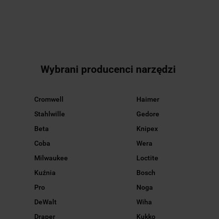
POKRYTE
POKRYTE
POKRYTE
TIN 10SZT ;
TIN 10SZT ;
TIN 10SZT ;
SWT-125-
SWT-125-
SWT-125-
0030A
0025A
0020A
SWISSTECH
SWISSTECH
SWISSTECH
Wybrani producenci narzędzi
Cromwell
Haimer
Stahlwille
Gedore
Beta
Knipex
Coba
Wera
Milwaukee
Loctite
Kuźnia
Bosch
Pro
Noga
DeWalt
Wiha
Draper
Kukko