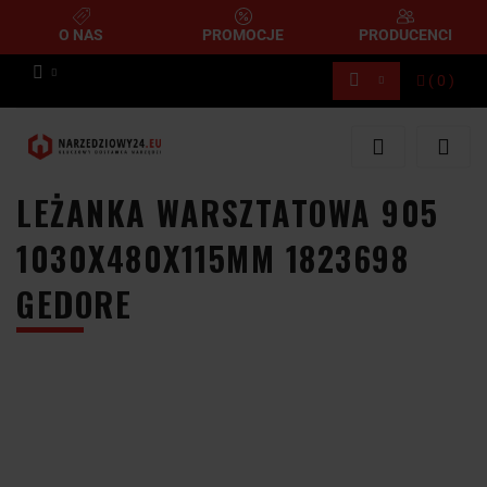
O NAS
PROMOCJE
PRODUCENCI
(
0
)
Zaloguj się
Zarejestruj się
Dodaj zgłoszenie
LEŻANKA WARSZTATOWA 905
1030X480X115MM 1823698
GEDORE