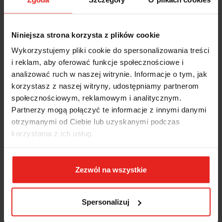
Leżanka warsztatowa 905 1030x480x115mm 1823698 GEDORE:
Niniejsza strona korzysta z plików cookie
Wygodna, ergonomicznie dopasowana, jednoczęściowa leżanka
Wykorzystujemy pliki cookie do spersonalizowania treści
warsztatowa.
i reklam, aby oferować funkcje społecznościowe i
Wyposażona w uchwyt do transportu.
analizować ruch w naszej witrynie. Informacje o tym, jak
Wykonana ze skóropodobnego PP (Polypropylen) - odporna na
tłuszcze, oleje i płyny hamulcowe.
korzystasz z naszej witryny, udostępniamy partnerom
6 kółek, które zamontowano w tej leżance zapewnia stabilne
społecznościowym, reklamowym i analitycznym.
podparcie.
Partnerzy mogą połączyć te informacje z innymi danymi
Wygodna, z miłym tapicerowanym podparciem głowy.
otrzymanymi od Ciebie lub uzyskanymi podczas
Głęboko zagłębiona, zapewnia wygodne i bezpieczne ułożenie
przy równoczesnej dużej swobodzie ruchu.
korzystania z ich usług.
Dwa zagłębienia (prawe/lewe) na odłożenie podręcznych narzędzi
lub małych części.
Nośność: 130 kg.
Zezwól na wszystkie
Wytrzymała na temperatury: -30 °C do +60 °C.
Wymiary: 1030 x 480 x 115 mm.
Spersonalizuj