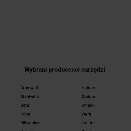
METRYCZNYCH
150MM
68 01 180
I CALOWYCH
77100001
14.21
KNIPEX
77270003
STAHLWILLE
33.97
28.78
STAHLWILLE
68.14
Wybrani producenci narzędzi
Cromwell
Haimer
Stahlwille
Gedore
Beta
Knipex
Coba
Wera
Milwaukee
Loctite