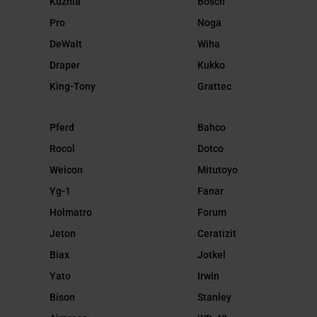
Kuźnia
Bosch
Pro
Noga
DeWalt
Wiha
Draper
Kukko
King-Tony
Grattec
Pferd
Bahco
Rocol
Dotco
Weicon
Mitutoyo
Yg-1
Fanar
Holmatro
Forum
Jeton
Ceratizit
Biax
Jotkel
Yato
Irwin
Bison
Stanley