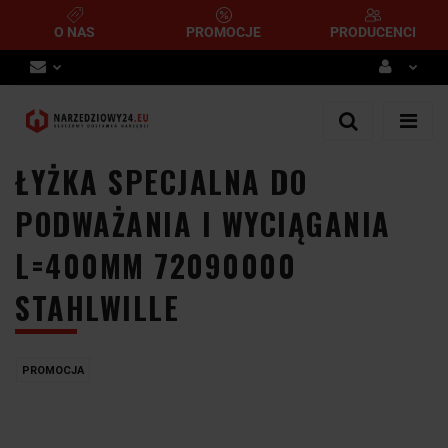
O NAS
PROMOCJE
PRODUCENCI
Zaloguj się
Zarejestruj się
ŁYŻKA SPECJALNA DO
Dodaj zgłoszenie
PODWAŻANIA I WYCIĄGANIA
L=400MM 72090000
STAHLWILLE
PROMOCJA