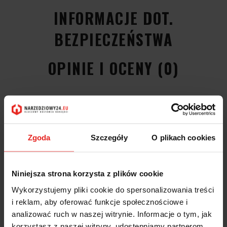
INFORMACJE DOT.
BEZPIECZEŃSTWA
OPINIE I OCENY (0)
Łyżka specjalna do podważania i wyciągania L=400mm 72090000
Stahlwille
11005 - Specjalna dźwignia do podważania, główka i końcówka
polerowane.
Zgoda
Szczegóły
O plikach cookies
Dane techniczne:
kod produktu
72090000
Niniejsza strona korzysta z plików cookie
kod EAN13
4018754043590
Wykorzystujemy pliki cookie do spersonalizowania treści
Klasa E 5.1
21049901
i reklam, aby oferować funkcje społecznościowe i
średnica mm
14
L mm
400
analizować ruch w naszej witrynie. Informacje o tym, jak
waga g
477
korzystasz z naszej witryny, udostępniamy partnerom