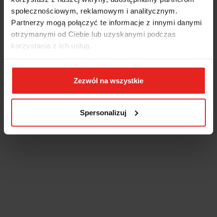
społecznościowym, reklamowym i analitycznym.
Partnerzy mogą połączyć te informacje z innymi danymi
otrzymanymi od Ciebie lub uzyskanymi podczas
-50%
-51%
INNI KLIENCI KUPILI
korzystania z ich usług.
RÓWNIEŻ
Zezwól na wszystkie
Spersonalizuj
SZCZYPCE
RYSIK
TNĄCE
SPRAWDZIAN
TRASERSKI
CZOŁOWE
DO GWINTÓW
Z KLIPSEM
180 MM
66.47