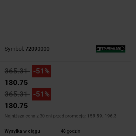
Symbol:
72090000
365.31
-51%
180.75
365.31
-51%
180.75
Najniższa cena z 30 dni przed promocją:
159.59
196.3
Wysyłka w ciągu
48 godzin