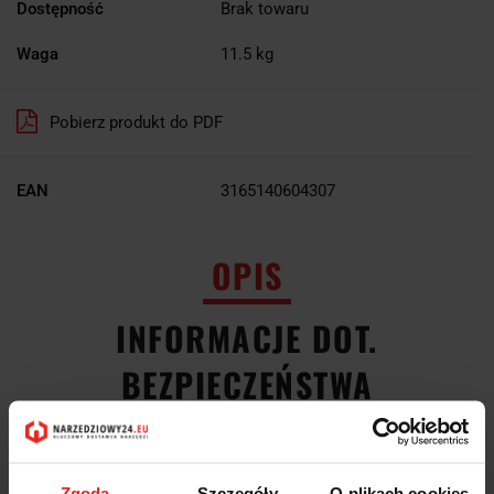
Dostępność
Brak towaru
Waga
11.5 kg
Pobierz produkt do PDF
EAN
3165140604307
OPIS
INFORMACJE DOT.
BEZPIECZEŃSTWA
OPINIE I OCENY (0)
Zgoda
Szczegóły
O plikach cookies