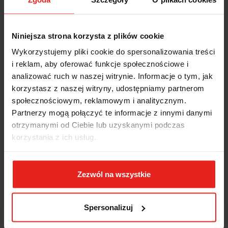
MŁOT UDAROWY OBROTOWY GBH 12-52 D 1700W/19J 0611266100
BOSCH:
Niniejsza strona korzysta z plików cookie
Najwyższa wydajność podczas wiercenia i dłutowania dzięki
zastosowaniu silnika o mocy 1.700 W i energii udaru 19 J
Wykorzystujemy pliki cookie do spersonalizowania treści
Automatyczna blokada włącznika zapewnia optymalny komfort
i reklam, aby oferować funkcje społecznościowe i
obsługi podczas długotrwałego dłutowania
analizować ruch w naszej witrynie. Informacje o tym, jak
Trwałe komponenty wykonane z metalu gwarantują długą
żywotność
korzystasz z naszej witryny, udostępniamy partnerom
Sprzęgło przeciążeniowe chroniące użytkownika i urządzenie
społecznościowym, reklamowym i analitycznym.
System łagodnego rozruchu umożliwia precyzyjne nawiercanie
Partnerzy mogą połączyć te informacje z innymi danymi
Regulacja prędkości obrotowej zapewnia optymalny dobór
parametrów pracy w zależności od rodzaju zastosowania
otrzymanymi od Ciebie lub uzyskanymi podczas
Wyświetlacz serwisowy sygnalizuje konieczność wymiany
korzystania z ich usług.
szczotek węglowych
Dane techniczne:
Zezwól na wszystkie
Liczba obrotów: 0-220 obr./min
Masa: 11,50 kg
Max. energia udaru: 19 J
Spersonalizuj
Moc: 1700,00 W
Regulacja obrotów: Tak