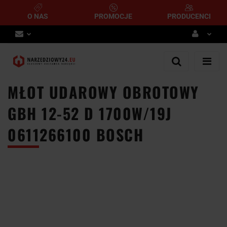
O NAS
PROMOCJE
PRODUCENCI
Zaloguj się
Zarejestruj się
MŁOT UDAROWY OBROTOWY
Dodaj zgłoszenie
GBH 12-52 D 1700W/19J
0611266100 BOSCH