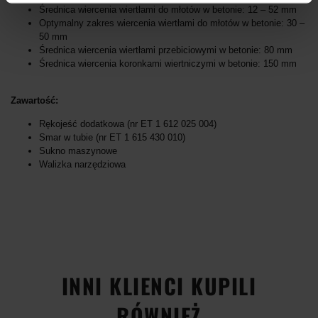
Średnica wiercenia wiertłami do młotów w betonie: 12 – 52 mm
Optymalny zakres wiercenia wiertłami do młotów w betonie: 30 –
50 mm
Średnica wiercenia wiertłami przebiciowymi w betonie: 80 mm
Średnica wiercenia koronkami wiertniczymi w betonie: 150 mm
Zawartość:
Rękojeść dodatkowa (nr ET 1 612 025 004)
Smar w tubie (nr ET 1 615 430 010)
Sukno maszynowe
Walizka narzędziowa
INNI KLIENCI KUPILI
RÓWNIEŻ