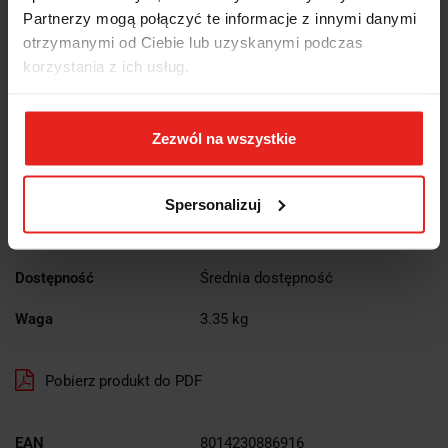
Partnerzy mogą połączyć te informacje z innymi danymi
MŁOTEK IGŁOWY, Z UCHWYTEM PISTOLETOWYM, MODEL
otrzymanymi od Ciebie lub uzyskanymi podczas
1944N
korzystania z ich usług.
1743.89
1743.89
Zezwól na wszystkie
Wysyłka w ciągu
5 dni
Spersonalizuj
Cena przesyłki
0
Dostępność
Średnia dostępność
Waga
3.35 kg
Pobierz produkt do PDF
EAN
8014230886916