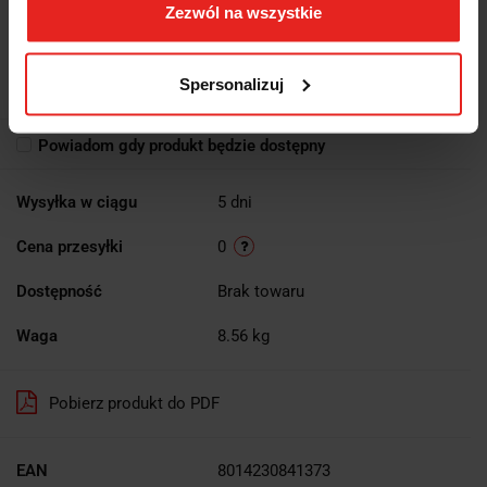
Brak towaru
Zezwól na wszystkie
2719.53
2719.53
Spersonalizuj
Powiadom gdy produkt będzie dostępny
Wysyłka w ciągu
5 dni
Cena przesyłki
0
Dostępność
Brak towaru
Waga
8.56 kg
Pobierz produkt do PDF
EAN
8014230841373