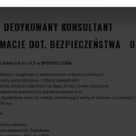
DEDYKOWANY KONSULTANT
MACJE DOT. BEZPIECZEŃSTWA
O
 Safety 0,6 m x 0,9 m BF010701 COBA:
elkowa o wyjątkowych właściwościach antyzmęczeniowych.
czarna guma naturalna z żółtymi krawędziami.
itrylu zwiększa odporność na oleje, smary i środki chemiczne.
ąbelkowa powierzchnia pobudza krążenie krwi.
standardowa mata lub moduły umożliwiające pokrycie obszaru o szerokości 0,
 14 mm.
e:
 Guma naturalna
nie powierzchni: Bąbelkowa