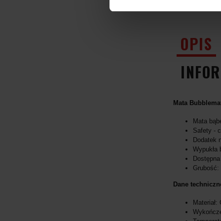
OPIS
INFOR
Mata Bubblemat
Mata bąb
Safety - 
Dodatek n
Wypukła b
Dostępna 
Grubość:
Dane techniczn
Materiał:
Wykończe