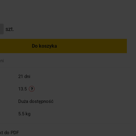
szt.
Do koszyka
ni
21 dni
13.5
Duża dostępność
5.5 kg
kt do PDF