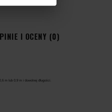
PINIE I OCENY (0)
6 m lub 0,9 m i dowolnej długości.