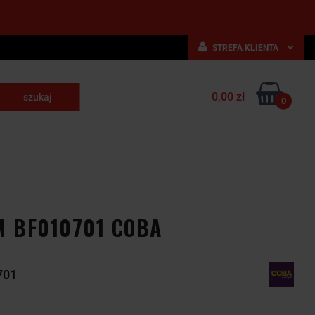
STREFA KLIENTA
Zaloguj się
0,00 zł
Zarejestruj się
0
skrawające
Dodaj zgłoszenie
NARZĘDZIA
WYPOSAŻENIE
E
SKRAWAJĄCE
PRZEMYSŁOWE
M BF010701 COBA
701