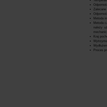
Temperatu
Odporność
Zalecane
Odpornoś
Metoda in
Metoda cz
należy u
mechanic
Kraj poch
Wytrzyma
Wydłużen
Proces pr