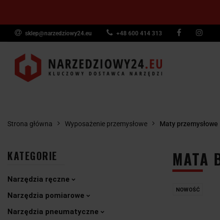
sklep@narzedziowy24.eu
+48 600 414 313
Narzędzia ręczn
Narzędzia dyna
NARZĘDZIA
NARZĘDZIA
NARZĘDZI
Wyposażenie pr
RĘCZNE
POMIAROWE
PNEUMAT
Strona główna
Wyposażenie przemysłowe
Maty przemysłowe
MATA B
KATEGORIE
Narzędzia ręczne
NOWOŚĆ
Narzędzia pomiarowe
Narzędzia pneumatyczne