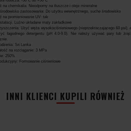
ra robocza: -30°C do +50°C
 na chemikalia: Nieodporny na tłuszcze i oleje mineralne
 środowisko zastosowania: Do użytku wewnętrznego, suche środowisko
ć na promieniowanie UV: tak
stalacji: Luźno układane maty zakładkowe
yszczenia: Użyć węża wysokociśnieniowego (nieprzekraczającego 60 psi), a
żyć łagodnego detergentu (pH 4.0-9.0). Nie należy używać pary lub żr
znie.
odzenia: Sri Lanka
łość na rozciąganie: 3 MPa
ie: 250%
odukcyjny: Formowanie ciśnieniowe
INNI KLIENCI KUPILI RÓWNIEŻ