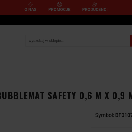
O NAS
PROMOCJE
PRODUCENCI
e
Narzędzia pomiarowe
Narzędzia pneumatyczne
mometryczne
Narzędzia ścierne i tnące
Narzędzia 
A
NARZĘDZIA
NARZĘDZIA
zemysłowe
YCZNE
DYNAMOMETRYCZNE
ŚCIERNE I TNĄC
UBBLEMAT SAFETY 0,6 M X 0,9 
Symbol:
BF010