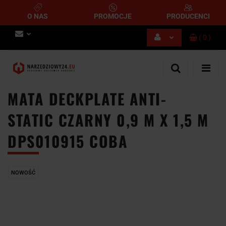
O NAS
PROMOCJE
PRODUCENCI
(
0
)
Zaloguj się
Zarejestruj się
Dodaj zgłoszenie
MATA DECKPLATE ANTI-
STATIC CZARNY 0,9 M X 1,5 M
DPS010915 COBA
NOWOŚĆ