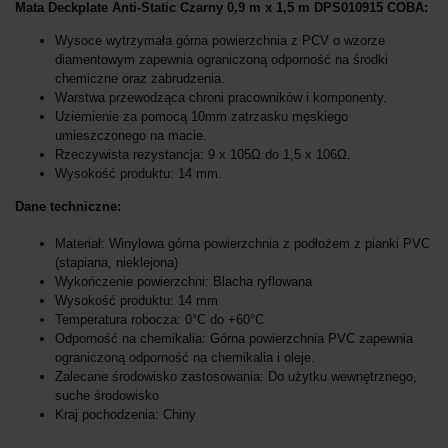
Mata Deckplate Anti-Static Czarny 0,9 m x 1,5 m DPS010915 COBA:
Wysoce wytrzymała górna powierzchnia z PCV o wzorze
diamentowym zapewnia ograniczoną odporność na środki
chemiczne oraz zabrudzenia.
Warstwa przewodząca chroni pracowników i komponenty.
Uziemienie za pomocą 10mm zatrzasku męskiego
umieszczonego na macie.
Rzeczywista rezystancja: 9 x 105Ω do 1,5 x 106Ω.
Wysokość produktu: 14 mm.
Dane techniczne:
Materiał: Winylowa górna powierzchnia z podłożem z pianki PVC
(stapiana, nieklejona)
Wykończenie powierzchni: Blacha ryflowana
Wysokość produktu: 14 mm
Temperatura robocza: 0°C do +60°C
Odporność na chemikalia: Górna powierzchnia PVC zapewnia
ograniczoną odporność na chemikalia i oleje.
Zalecane środowisko zastosowania: Do użytku wewnętrznego,
suche środowisko
Kraj pochodzenia: Chiny