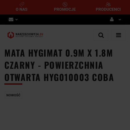
O NAS
PROMOCJE
PRODUCENCI
Zaloguj się
Zarejestruj się
MATA HYGIMAT 0.9M X 1.8M
Dodaj zgłoszenie
CZARNY - POWIERZCHNIA
OTWARTA HYG010003 COBA
NOWOŚĆ