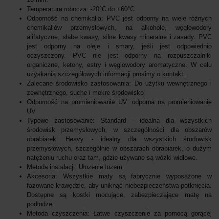
Temperatura robocza: -20°C do +60°C
Odporność na chemikalia: PVC jest odporny na wiele różnych
chemikaliów przemysłowych, na alkohole, węglowodory
alifatyczne, słabe kwasy, silne kwasy mineralne i zasady. PVC
jest odporny na oleje i smary, jeśli jest odpowiednio
oczyszczony. PVC nie jest odporny na rozpuszczalniki
organiczne, ketony, estry i węglowodory aromatyczne. W celu
uzyskania szczegółowych informacji prosimy o kontakt.
Zalecane środowisko zastosowania: Do użytku wewnętrznego i
zewnętrznego, suche i mokre środowisko
Odporność na promieniowanie UV: odporna na promieniowanie
UV
Typowe zastosowanie: Standard - idealna dla wszystkich
środowisk przemysłowych, w szczególności dla obszarów
obrabiarek. Heavy - idealny dla wszystkich środowisk
przemysłowych, szczególnie w obszarach obrabiarek, o dużym
natężeniu ruchu oraz tam, gdzie używane są wózki widłowe.
Metoda instalacji: Ułożenie luzem
Akcesoria: Wszystkie maty są fabrycznie wyposażone w
fazowane krawędzie, aby uniknąć niebezpieczeństwa potknięcia.
Dostępne są kostki mocujące, zabezpieczające matę na
podłodze.
Metoda czyszczenia: Łatwe czyszczenie za pomocą gorącej