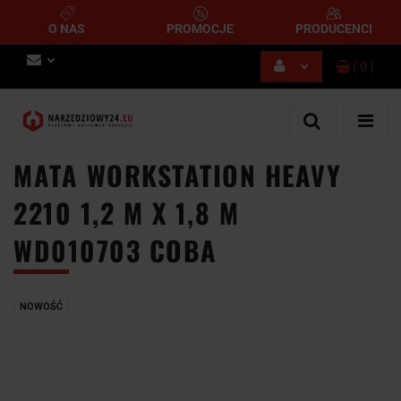
O NAS
PROMOCJE
PRODUCENCI
(
0
)
Zaloguj się
Zarejestruj się
Dodaj zgłoszenie
MATA WORKSTATION HEAVY
2210 1,2 M X 1,8 M
WD010703 COBA
NOWOŚĆ