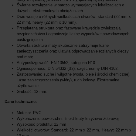
Świetne rozwiązanie w bardzo wymagających lokalizacjach o
dużych i ekstremalnych obciążeniach.
Dwie wersje o różnych wielkościach otworów: standard (22 mm x
22 mm), heavy (22 mm x 10 mm).
Przeplatana struktura oraz fazowane krawędzie zwiększają
bezpieczeństwo i ograniczają liczbę wypadków spowodowanych
poślizgnięciem.
Otwarta struktura maty skutecznie zatrzymuje luźne
zanieczyszczenia oraz ułatwia odprowadzanie rozlanych cieczy
pod matę.
Antypoślizgowość: EN 13552, kategoria R10.
Ognioodporność: DIN 54332 (B2), część normy DIN 4102.
Zastosowanie: suche i wilgotne (woda, oleje i środki chemiczne),
luźne zanieczyszczenia (wióry), ruch kołowy. Ekstremalne
użytkowanie.
Grubość: 12 mm.
Dane techniczne:
Materiał: PVC
Wykończenie powierzchni: Efekt kraty krzyżowo-żebrowej
Wysokość produktu: 12 mm
Wielkość otworów: Standard: 22 mm x 22 mm. Heavy: 22 mm x
10 mm.