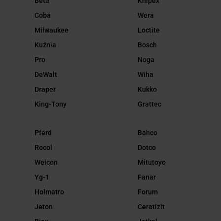
Beta
Knipex
Coba
Wera
Milwaukee
Loctite
Kuźnia
Bosch
Pro
Noga
DeWalt
Wiha
Draper
Kukko
King-Tony
Grattec
Pferd
Bahco
Rocol
Dotco
Weicon
Mitutoyo
Yg-1
Fanar
Holmatro
Forum
Jeton
Ceratizit