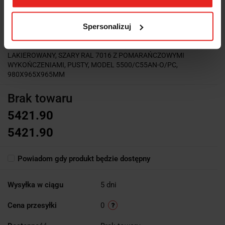
Symbol:
5500/C55AN-
O/PC
Spersonalizuj
MODUŁ STAŁY NAROŻNY Z PRZEDZIAŁEM NA ROLKĘ RĘCZNIKA
PAPIEROWEGO RACING SYSTEM C55, Z BLACHY STALOWEJ,
LAKIEROWANY, SZARY RAL 7016 Z POMARAŃCZOWYMI
WYKOŃCZENIAMI, PUSTY, MODEL 5500/C55AN-O/PC,
980X965X965MM
Brak towaru
5421.90
5421.90
Powiadom gdy produkt będzie dostępny
Wysyłka w ciągu
5 dni
Cena przesyłki
0