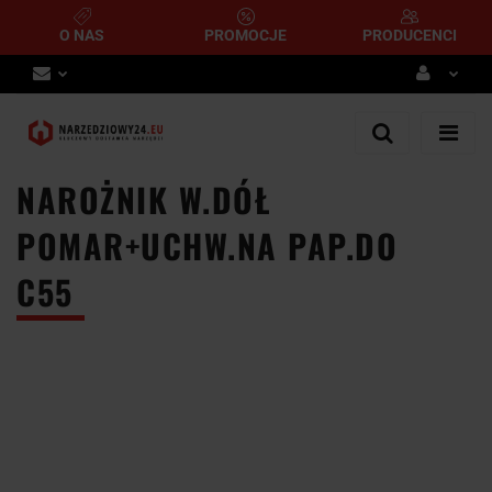
O NAS
PROMOCJE
PRODUCENCI
Zaloguj się
Zarejestruj się
NAROŻNIK W.DÓŁ
Dodaj zgłoszenie
POMAR+UCHW.NA PAP.DO
C55