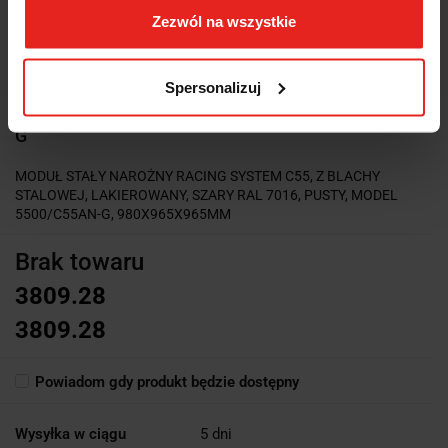
Zezwól na wszystkie
Spersonalizuj
Symbol:
5500/C55AN-
G
MODUŁ STAŁY NAROŻNY RACING SYSTEM C55, Z BLACHY
STALOWEJ, LAKIEROWANY, SZARY RAL 7016, PUSTY, MODEL
5500/C55AN-G, 980X965X965MM
Brak towaru
3809.28
3809.28
Powiadom gdy produkt będzie dostępny
Wysyłka w ciągu
5 dni