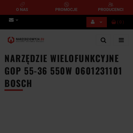
O NAS
PROMOCJE
PRODUCENCI
(
0
)
Zaloguj się
Zarejestruj się
Dodaj zgłoszenie
NARZĘDZIE WIELOFUNKCYJNE
GOP 55-36 550W 0601231101
BOSCH