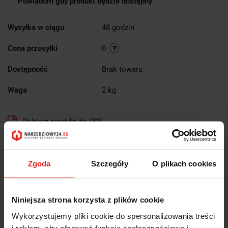
Powiadom gdy produkt będzie dostępny
Wysyłka w ciągu
48 godzin
Cena przesyłki
0
Dostępność
Brak towaru
Waga
2 kg
Pobierz produkt do PDF
EAN
3165140816908
Zgoda
Szczegóły
O plikach cookies
OPIS
Niniejsza strona korzysta z plików cookie
INFORMACJE DOT.
Wykorzystujemy pliki cookie do spersonalizowania treści
i reklam, aby oferować funkcje społecznościowe i