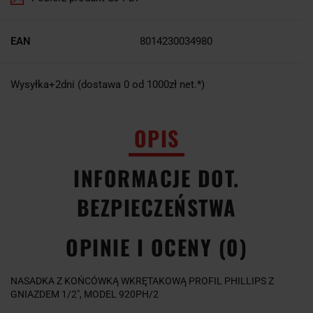
EAN
8014230034980
Wysyłka+2dni (dostawa 0 od 1000zł net.*)
OPIS
INFORMACJE DOT.
BEZPIECZEŃSTWA
OPINIE I OCENY (0)
NASADKA Z KOŃCÓWKĄ WKRĘTAKOWĄ PROFIL PHILLIPS Z
GNIAZDEM 1/2", MODEL 920PH/2