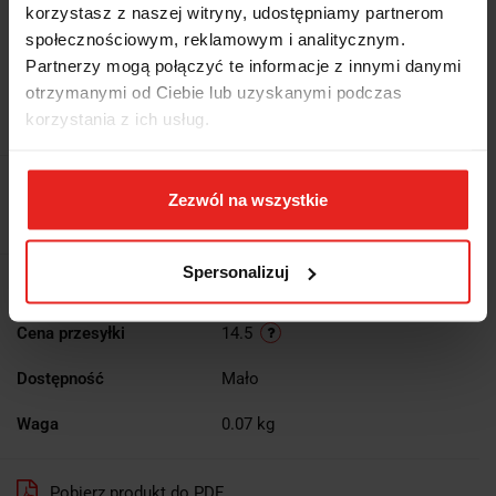
korzystasz z naszej witryny, udostępniamy partnerom
społecznościowym, reklamowym i analitycznym.
Symbol:
920PH2
Partnerzy mogą połączyć te informacje z innymi danymi
otrzymanymi od Ciebie lub uzyskanymi podczas
NASADKA Z KOŃCÓWKĄ WKRĘTAKOWĄ PROFIL PHILLIPS Z
korzystania z ich usług.
GNIAZDEM 1/2", MODEL 920PH/2
55.28
Zezwól na wszystkie
55.28
Spersonalizuj
Wysyłka w ciągu
5 dni
Cena przesyłki
14.5
Dostępność
Mało
Waga
0.07 kg
Pobierz produkt do PDF