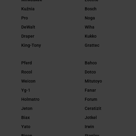
Kuźnia
Bosch
Pro
Noga
DeWalt
Wiha
Draper
Kukko
King-Tony
Grattec
Pferd
Bahco
Rocol
Dotco
Weicon
Mitutoyo
Yg-1
Fanar
Holmatro
Forum
Jeton
Ceratizit
Biax
Jotkel
Yato
Irwin
Bison
Stanley