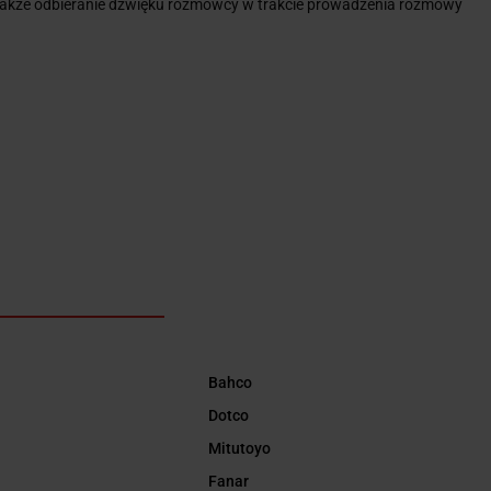
a także odbieranie dźwięku rozmówcy w trakcie prowadzenia rozmowy
Bahco
Dotco
Mitutoyo
Fanar