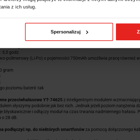
nia z ich usług.
ZECIWHAŁASOWE ELEKTRONICZNE YT-74625 YATO
e:
Spersonalizuj
Z
umienia: SNR 28 dB
aterii: 30 godz.
 3,5 godz.
owo-polimerowy (Li-Po) o pojemności 750mAh umożliwia pracę również w
50 gram
B
k
go poziomu baterii: tak
ywne przeciwhałasowe YT-74625
z inteligentnym modułem wzmacniającym
łem słyszymy podobnie jak bez nich. Jednak jeżeli poziom natężenia d
je błyskawicznie i odłączy moduł na czas trwania nadmiernego hałasu
 o 28 dB.
a podłączyć np. do niektórych smartfonów
za pomocą dołączonego kabl