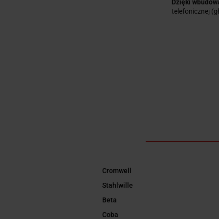
Dzięki wbudow
telefonicznej (
Cromwell
Stahlwille
Beta
Coba