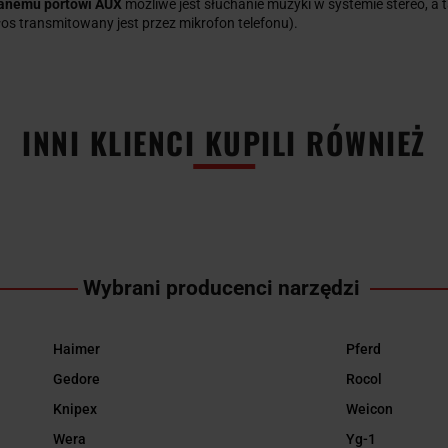
anemu portowi AUX
możliwe jest słuchanie muzyki w systemie stereo, 
głos transmitowany jest przez mikrofon telefonu).
INNI KLIENCI KUPILI RÓWNIEŻ
Wybrani producenci narzędzi
Haimer
Pferd
Gedore
Rocol
Knipex
Weicon
Wera
Yg-1