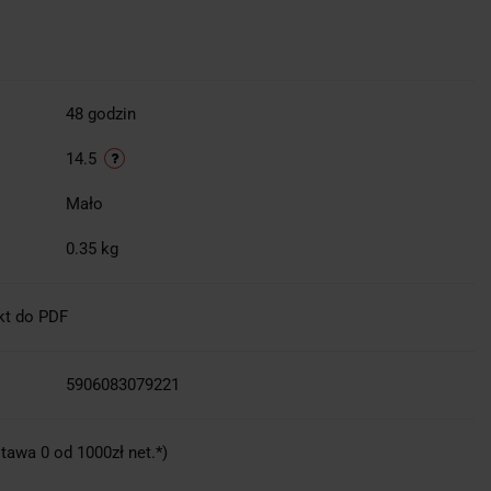
48 godzin
14.5
Mało
0.35 kg
kt do PDF
5906083079221
tawa 0 od 1000zł net.*)