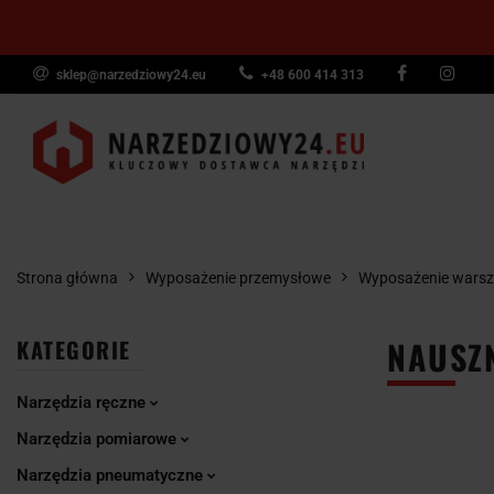
sklep@narzedziowy24.eu
+48 600 414 313
Narzędzia ręczn
Narzędzia dyna
NARZĘDZIA
NARZĘDZIA
NARZĘDZI
Wyposażenie pr
RĘCZNE
POMIAROWE
PNEUMAT
Strona główna
Wyposażenie przemysłowe
Wyposażenie warsz
NAUSZN
KATEGORIE
Narzędzia ręczne
Narzędzia pomiarowe
Narzędzia pneumatyczne