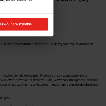
ezwól na wszystkie
 niskich temperaturach oraz cechuje się wysoką wytrzymałością
 ciche dźwięki otoczenia. Podczas pracy w nausznikach z
źwięków otoczenia przekroczy 82dB, wówczas inteligentna ochrona
. Praca w nausznikach z wyłączonym modułem gwarantuje obniżenie
a jack.