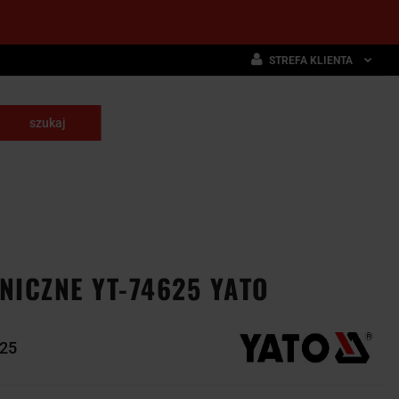
STREFA KLIENTA
Zaloguj się
Zarejestruj się
skrawające
Dodaj zgłoszenie
NARZĘDZIA
WYPOSAŻENIE
E
SKRAWAJĄCE
PRZEMYSŁOWE
ICZNE YT-74625 YATO
25