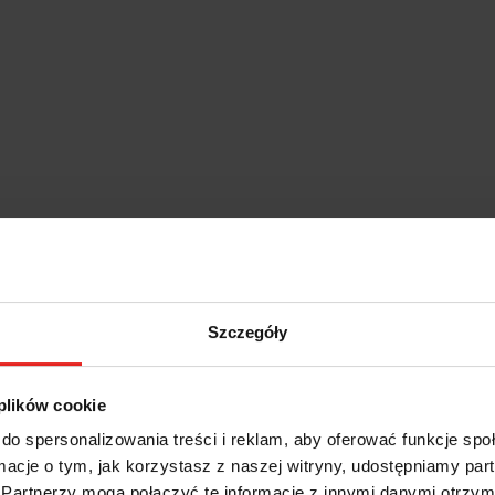
Szczegóły
 plików cookie
do spersonalizowania treści i reklam, aby oferować funkcje sp
ormacje o tym, jak korzystasz z naszej witryny, udostępniamy p
IS
INFORMACJE DOT. BEZPIECZ
Partnerzy mogą połączyć te informacje z innymi danymi otrzym