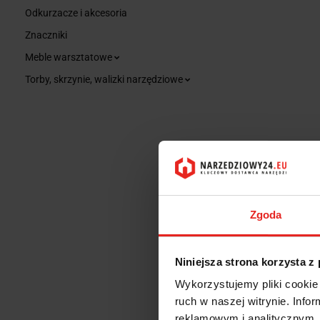
Odkurzacze i akcesoria
Znaczniki
Meble warsztatowe
Torby, skrzynie, walizki narzędziowe
Zgoda
Niniejsza strona korzysta z
Wykorzystujemy pliki cookie 
ruch w naszej witrynie. Inf
OP
reklamowym i analitycznym. 