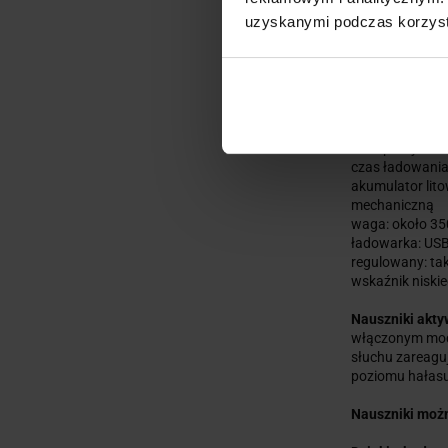
uzyskanymi podczas korzysta
NAUSZNIKI PR
Dane techniczn
skuteczność tł
czas pracy na b
czas ładowania:
akumulator lit
mechaniczną
waga: około 3
ładowarka: US
regulowany: ta
wskaźnik niskie
Nauszniki akt
włączonym modu
słuchu zareagu
poziomu hałasu
Nauszniki możn