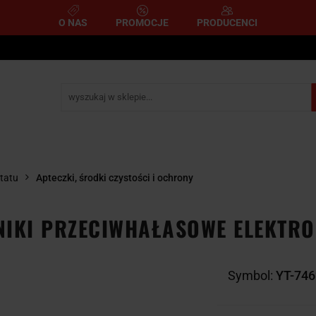
O NAS
PROMOCJE
PRODUCENCI
e
Narzędzia pomiarowe
Narzędzia pneumatyczne
mometryczne
Narzędzia ścierne i tnące
Narzędzia 
A
NARZĘDZIA
NARZĘDZIA
zemysłowe
YCZNE
DYNAMOMETRYCZNE
ŚCIERNE I TNĄC
tatu
Apteczki, środki czystości i ochrony
IKI PRZECIWHAŁASOWE ELEKTRON
Symbol:
YT-746