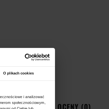
O plikach cookies
ołecznościowe i analizować
artnerom społecznościowym,
EŃSTWA
OPINIE I OCENY (0)
anymi od Ciebie lub