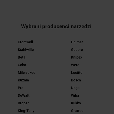
Wybrani producenci narzędzi
Cromwell
Haimer
Stahlwille
Gedore
Beta
Knipex
Coba
Wera
Milwaukee
Loctite
Kuźnia
Bosch
Pro
Noga
DeWalt
Wiha
Draper
Kukko
King-Tony
Grattec