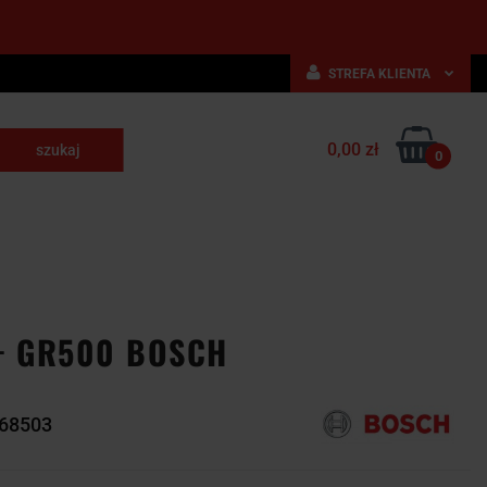
STREFA KLIENTA
Zaloguj się
0,00 zł
Zarejestruj się
0
skrawające
Dodaj zgłoszenie
NARZĘDZIA
WYPOSAŻENIE
E
SKRAWAJĄCE
PRZEMYSŁOWE
 + GR500 BOSCH
068503