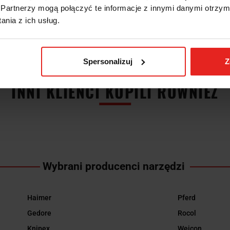
IS
INFORMACJE DOT. BEZPIECZ
Partnerzy mogą połączyć te informacje z innymi danymi otrzym
nia z ich usług.
opisem.
Spersonalizuj
Z
INNI KLIENCI KUPILI RÓWNIEŻ
Wybrani producenci narzędzi
Haimer
Pferd
Gedore
Rocol
Knipex
Weicon