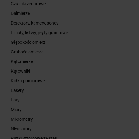
Czujniki zegarowe
Dalmierze
Detektory, kamery, sondy
Liniały, listwy, płyty granitowe
Głębokościomierz
Grubościomierze
Kątomierze
Kątowniki
Kółka pomiarowe
Lasery
Łaty
Miary
Mikrometry
Niwelatory
Płytki wzorcowe ze stali