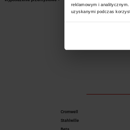
OP
reklamowym i analitycznym. 
uzyskanymi podczas korzysta
Pracujemy nad 
Cromwell
Stahlwille
Beta