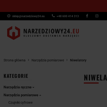
sklep@narzedziowy24.eu
+48 600 414 313
Narzędzia ręczn
Narzędzia dyna
NARZĘDZIA
NARZĘDZIA
NARZĘDZI
Wyposażenie pr
RĘCZNE
POMIAROWE
PNEUMAT
Strona główna
Narzędzia pomiarowe
Niwelatory
NIWELA
KATEGORIE
Narzędzia ręczne
Narzędzia pomiarowe
Czujniki cyfrowe