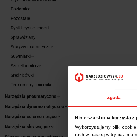
Poziomice
Pozostałe
Rysiki, cyrkle i macki
Sprawdziany
Statywy magnetyczne
Suwmiarki
Szczelinomierze
Średnicówki
Termometry i mierniki
Narzędzia pneumatyczne
Zgoda
Narzędzia dynamometryczne
Narzędzia ścierne i tnące
Niniejsza strona korzysta z
Narzędzia skrawające
Wykorzystujemy pliki cookie 
ruch w naszej witrynie. Inf
Wyposażenie przemysłowe