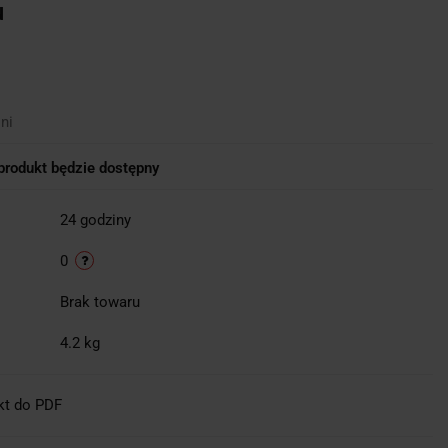
u
ni
rodukt będzie dostępny
24 godziny
0
Brak towaru
4.2 kg
kt do PDF