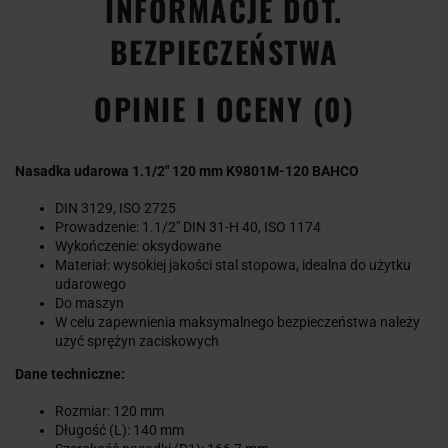
INFORMACJE DOT.
BEZPIECZEŃSTWA
OPINIE I OCENY (0)
Nasadka udarowa 1.1/2" 120 mm K9801M-120 BAHCO
DIN 3129, ISO 2725
Prowadzenie: 1.1/2" DIN 31-H 40, ISO 1174
Wykończenie: oksydowane
Materiał: wysokiej jakości stal stopowa, idealna do użytku
udarowego
Do maszyn
W celu zapewnienia maksymalnego bezpieczeństwa należy
użyć sprężyn zaciskowych
Dane techniczne:
Rozmiar: 120 mm
Długość (L): 140 mm