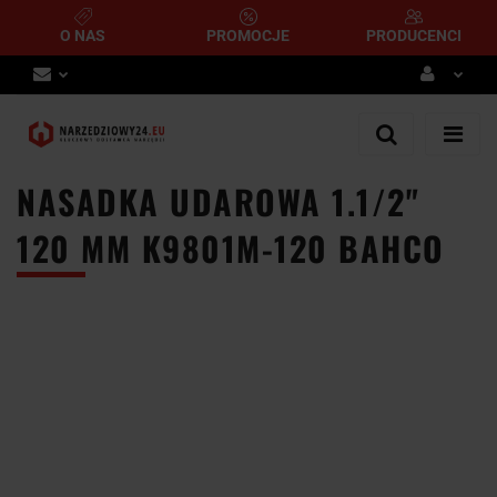
O NAS
PROMOCJE
PRODUCENCI
Zaloguj się
Zarejestruj się
NASADKA UDAROWA 1.1/2"
Dodaj zgłoszenie
120 MM K9801M-120 BAHCO