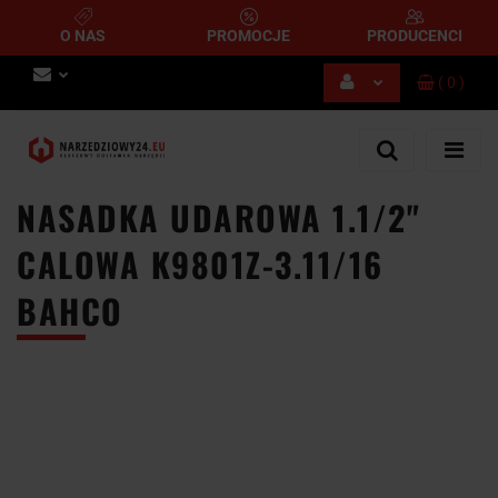
O NAS
PROMOCJE
PRODUCENCI
(
0
)
Zaloguj się
Zarejestruj się
Dodaj zgłoszenie
NASADKA UDAROWA 1.1/2"
CALOWA K9801Z-3.11/16
BAHCO