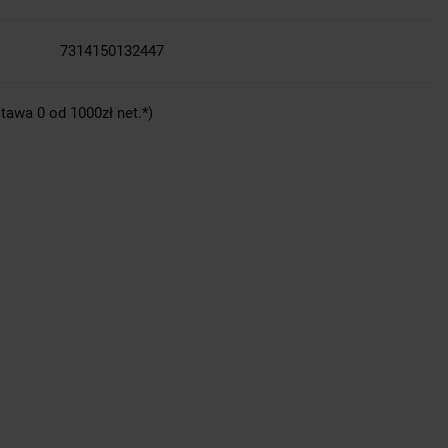
7314150132447
tawa 0 od 1000zł net.*)