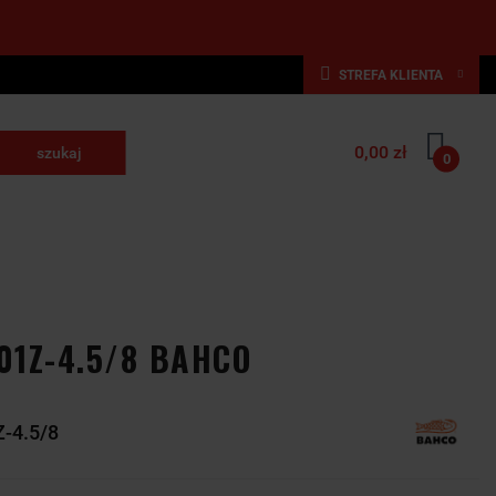
STREFA KLIENTA
Zaloguj się
0,00 zł
Zarejestruj się
0
krawające
Dodaj zgłoszenie
NARZĘDZIA
WYPOSAŻENIE
E
SKRAWAJĄCE
PRZEMYSŁOWE
01Z-4.5/8 BAHCO
-4.5/8