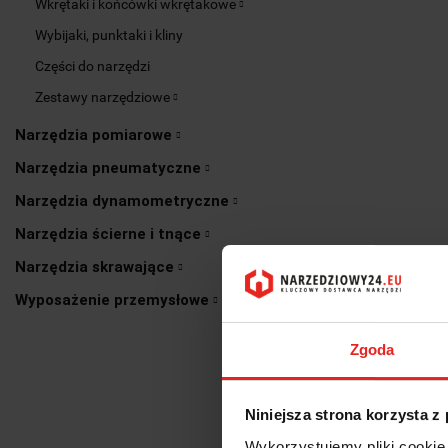
Wkrętaki i końcówki wkrętakowe
Wybijaki, punktaki i kliny
Części do narzędzi
Zestawy narzędziowe
Narzędzia pomiarowe
Narzędzia pneumatyczne
Narzędzia dynamometryczne
Narzędzia ścierne i tnące
Narzędzia skrawające
Wyposażenie przemysłowe
Zgoda
Niniejsza strona korzysta z
Wykorzystujemy pliki cookie 