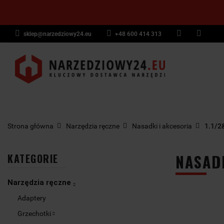
sklep@narzedziowy24.eu
+48 600 414 313
Narzędzia ręczn
Narzędzia dyna
NARZĘDZIA
NARZĘDZIA
NARZĘDZI
Wyposażenie pr
RĘCZNE
POMIAROWE
PNEUMAT
Strona główna
Narzędzia ręczne
Nasadki i akcesoria
1.1/2
NASADK
KATEGORIE
Narzędzia ręczne
Adaptery
Grzechotki