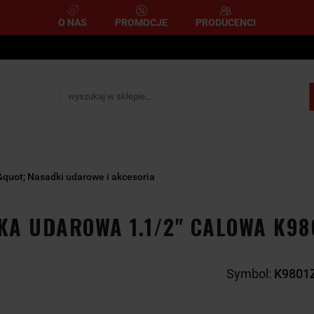
O NAS
PROMOCJE
PRODUCENCI
e
Narzędzia pomiarowe
Narzędzia pneumatyczne
mometryczne
Narzędzia ścierne i tnące
Narzędzia s
A
NARZĘDZIA
NARZĘDZIA
zemysłowe
YCZNE
DYNAMOMETRYCZNE
ŚCIERNE I TNĄC
&quot; Nasadki udarowe i akcesoria
A UDAROWA 1.1/2" CALOWA K98
Symbol:
K9801Z