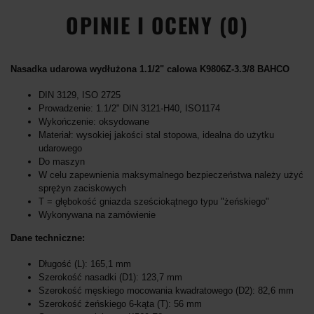
OPINIE I OCENY (0)
Nasadka udarowa wydłużona 1.1/2" calowa K9806Z-3.3/8 BAHCO
DIN 3129, ISO 2725
Prowadzenie: 1.1/2" DIN 3121-H40, ISO1174
Wykończenie: oksydowane
Materiał: wysokiej jakości stal stopowa, idealna do użytku
udarowego
Do maszyn
W celu zapewnienia maksymalnego bezpieczeństwa należy użyć
sprężyn zaciskowych
T = głębokość gniazda sześciokątnego typu "żeńskiego"
Wykonywana na zamówienie
Dane techniczne:
Długość (L): 165,1 mm
Szerokość nasadki (D1): 123,7 mm
Szerokość męskiego mocowania kwadratowego (D2): 82,6 mm
Szerokość żeńskiego 6-kąta (T): 56 mm