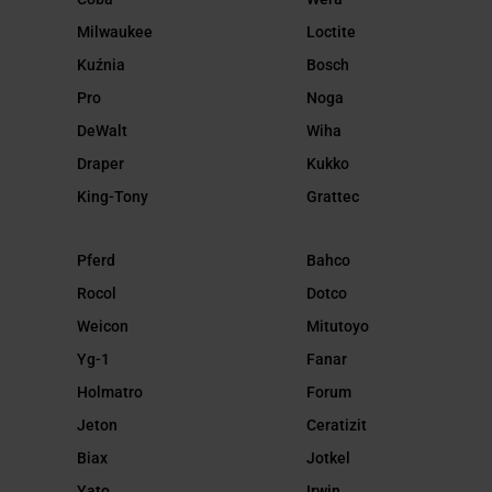
Milwaukee
Loctite
Kuźnia
Bosch
Pro
Noga
DeWalt
Wiha
Draper
Kukko
King-Tony
Grattec
Pferd
Bahco
Rocol
Dotco
Weicon
Mitutoyo
Yg-1
Fanar
Holmatro
Forum
Jeton
Ceratizit
Biax
Jotkel
Yato
Irwin