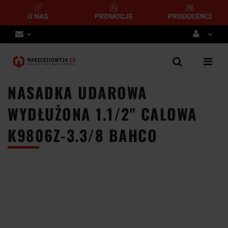
O NAS
PROMOCJE
PRODUCENCI
Zaloguj się
Zarejestruj się
NASADKA UDAROWA
Dodaj zgłoszenie
WYDŁUŻONA 1.1/2" CALOWA
K9806Z-3.3/8 BAHCO