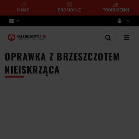
O NAS
PROMOCJE
PRODUCENCI
Zaloguj się
Zarejestruj się
OPRAWKA Z BRZESZCZOTEM
Dodaj zgłoszenie
NIEISKRZĄCA