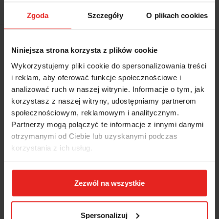
Pobierz produkt do PDF
Zgoda
Szczegóły
O plikach cookies
EAN
8014230494616
Niniejsza strona korzysta z plików cookie
Wykorzystujemy pliki cookie do spersonalizowania treści
OPIS
i reklam, aby oferować funkcje społecznościowe i
analizować ruch w naszej witrynie. Informacje o tym, jak
INFORMACJE DOT.
korzystasz z naszej witryny, udostępniamy partnerom
społecznościowym, reklamowym i analitycznym.
BEZPIECZEŃSTWA
Partnerzy mogą połączyć te informacje z innymi danymi
otrzymanymi od Ciebie lub uzyskanymi podczas
OPINIE I OCENY (0)
korzystania z ich usług.
Narzędzia nieiskrzące
Zezwól na wszystkie
Spersonalizuj