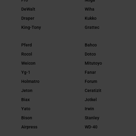
Pro
Noga
DeWalt
Wiha
Draper
Kukko
King-Tony
Grattec
Pferd
Bahco
Rocol
Dotco
Weicon
Mitutoyo
Yg-1
Fanar
Holmatro
Forum
Jeton
Ceratizit
Biax
Jotkel
Yato
Irwin
Bison
Stanley
Airpress
WD-40