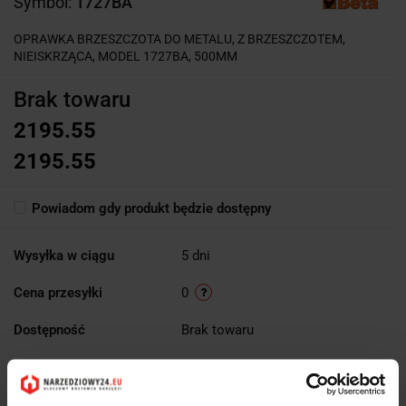
Symbol:
1727BA
OPRAWKA BRZESZCZOTA DO METALU, Z BRZESZCZOTEM,
NIEISKRZĄCA, MODEL 1727BA, 500MM
Brak towaru
2195.55
2195.55
Powiadom gdy produkt będzie dostępny
Wysyłka w ciągu
5 dni
Cena przesyłki
0
Dostępność
Brak towaru
Waga
0.58 kg