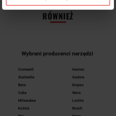
INNI KLIENCI KUPILI
RÓWNIEŻ
Wybrani producenci narzędzi
Cromwell
Haimer
Stahlwille
Gedore
Beta
Knipex
Coba
Wera
Milwaukee
Loctite
Kuźnia
Bosch